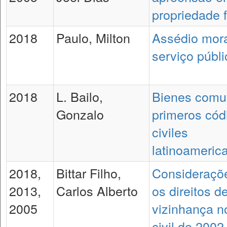
propriedade f
2018
Paulo, Milton
Assédio mora
serviço públi
2018
L. Bailo,
Bienes comu
Gonzalo
primeros cód
civiles
latinoameric
2018,
Bittar Filho,
Consideraçõ
2013,
Carlos Alberto
os direitos d
2005
vizinhança n
civil de 2002