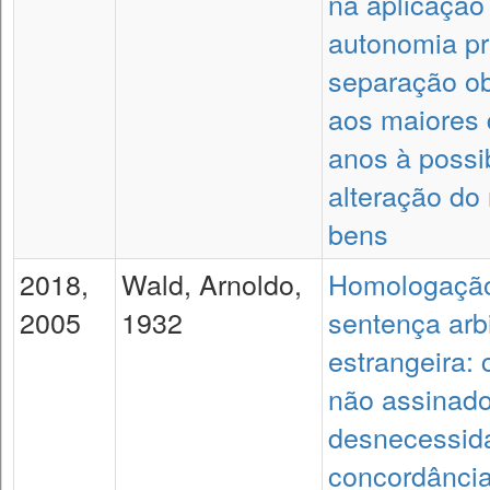
na aplicação
autonomia pr
separação ob
aos maiores 
anos à possi
alteração do
bens
2018,
Wald, Arnoldo,
Homologaçã
2005
1932
sentença arbi
estrangeira: 
não assinado
desnecessid
concordânci