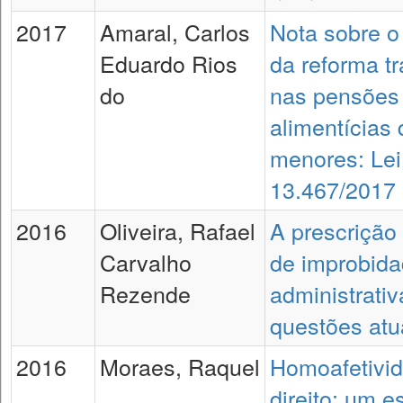
2017
Amaral, Carlos
Nota sobre o
Eduardo Rios
da reforma tr
do
nas pensões
alimentícias 
menores: Lei
13.467/2017
2016
Oliveira, Rafael
A prescrição
Carvalho
de improbid
Rezende
administrativ
questões atu
2016
Moraes, Raquel
Homoafetivi
direito: um e