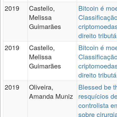
2019
Castello,
Bitcoin é mo
Melissa
Classificaçã
Guimarães
criptomoedas
direito tributá
2019
Castello,
Bitcoin é mo
Melissa
Classificaçã
Guimarães
criptomoedas
direito tributá
2019
Oliveira,
Blessed be th
Amanda Muniz
resquícios d
controlista 
sobre cirurgi