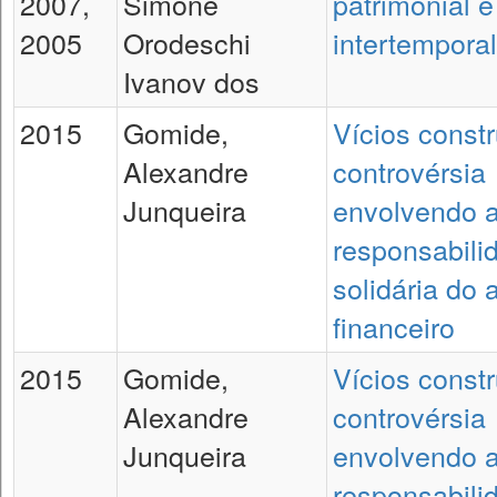
2007,
Simone
patrimonial e 
2005
Orodeschi
intertemporal
Ivanov dos
2015
Gomide,
Vícios constr
Alexandre
controvérsia
Junqueira
envolvendo a
responsabilid
solidária do 
financeiro
2015
Gomide,
Vícios constr
Alexandre
controvérsia
Junqueira
envolvendo a
responsabilid