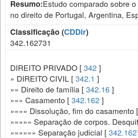
Estudo comparado sobre o 
Resumo:
no direito de Portugal, Argentina, Es
Classificação (
CDDir
)
342.162731
DIREITO PRIVADO [
342
]
» DIREITO CIVIL [
342.1
]
»» Direito de família [
342.16
]
»»» Casamento [
342.162
]
»»»» Dissolução, fim do casamento 
»»»»» Separação de corpos. Desqui
»»»»»» Separação judicial [
342.162