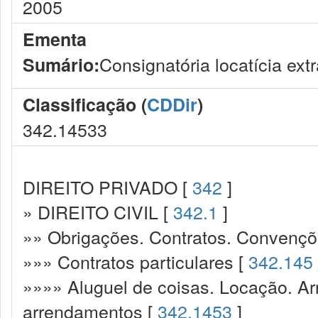
2005
Ementa
Consignatória locatícia extr
Sumário:
Classificação (
CDDir
)
342.14533
DIREITO PRIVADO [
342
]
» DIREITO CIVIL [
342.1
]
»» Obrigações. Contratos. Convençõ
»»» Contratos particulares [
342.145
»»»» Aluguel de coisas. Locação. A
arrendamentos [
342.1453
]