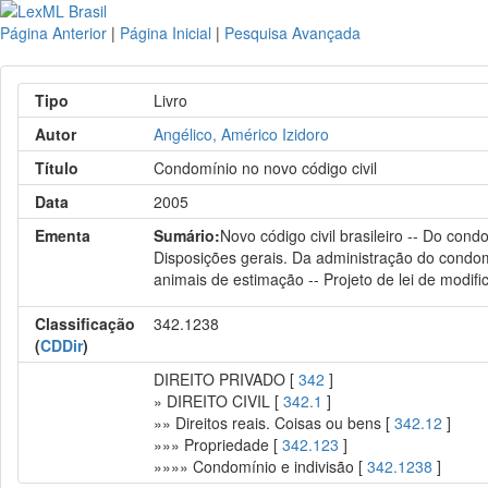
Página Anterior
|
Página Inicial
|
Pesquisa Avançada
Tipo
Livro
Autor
Angélico, Américo Izidoro
Título
Condomínio no novo código civil
Data
2005
Ementa
Sumário:
Novo código civil brasileiro -- Do con
Disposições gerais. Da administração do condomí
animais de estimação -- Projeto de lei de modif
Classificação
342.1238
(
CDDir
)
DIREITO PRIVADO [
342
]
» DIREITO CIVIL [
342.1
]
»» Direitos reais. Coisas ou bens [
342.12
]
»»» Propriedade [
342.123
]
»»»» Condomínio e indivisão [
342.1238
]