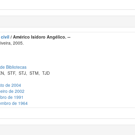
civil
/ Américo Isidoro Angélico. --
iveira, 2005.
 de Bibliotecas
EN
,
STF
,
STJ
,
STM
,
TJD
sto de 2004
neiro de 2002
ubro de 1991
zembro de 1964