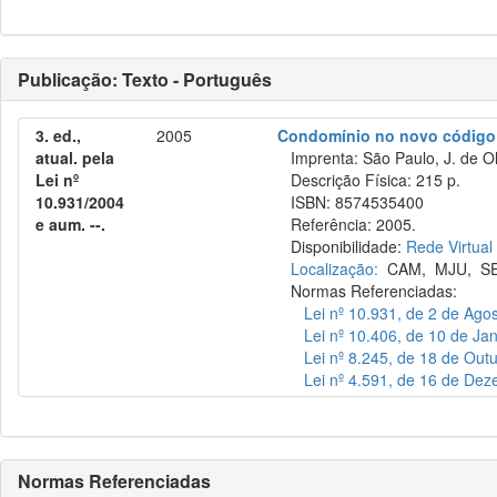
Publicação: Texto - Português
3. ed.,
2005
Condomínio no novo código 
atual. pela
Imprenta: São Paulo, J. de Ol
Lei nº
Descrição Física: 215 p.
10.931/2004
ISBN: 8574535400
e aum. --.
Referência: 2005.
Disponibilidade:
Rede Virtual
Localização:
CAM
,
MJU
,
S
Normas Referenciadas:
Lei nº 10.931, de 2 de Ago
Lei nº 10.406, de 10 de Ja
Lei nº 8.245, de 18 de Out
Lei nº 4.591, de 16 de De
Normas Referenciadas