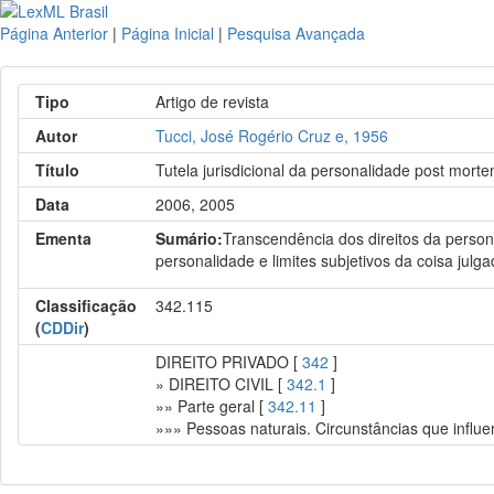
Página Anterior
|
Página Inicial
|
Pesquisa Avançada
Tipo
Artigo de revista
Autor
Tucci, José Rogério Cruz e, 1956
Título
Tutela jurisdicional da personalidade post mort
Data
2006, 2005
Ementa
Sumário:
Transcendência dos direitos da personal
personalidade e limites subjetivos da coisa julga
Classificação
342.115
(
CDDir
)
DIREITO PRIVADO [
342
]
» DIREITO CIVIL [
342.1
]
»» Parte geral [
342.11
]
»»» Pessoas naturais. Circunstâncias que influe