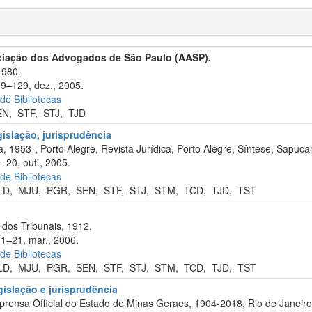
ciação dos Advogados de São Paulo (AASP).
1980.
19–129, dez., 2005.
 de Bibliotecas
EN
,
STF
,
STJ
,
TJD
egislação, jurisprudência
, 1953-, Porto Alegre, Revista Jurídica, Porto Alegre, Síntese, Sapuca
–20, out., 2005.
 de Bibliotecas
LD
,
MJU
,
PGR
,
SEN
,
STF
,
STJ
,
STM
,
TCD
,
TJD
,
TST
dos Tribunais, 1912.
11–21, mar., 2006.
 de Bibliotecas
LD
,
MJU
,
PGR
,
SEN
,
STF
,
STJ
,
STM
,
TCD
,
TJD
,
TST
gislação e jurisprudência
prensa Official do Estado de Minas Geraes, 1904-2018, Rio de Janeiro