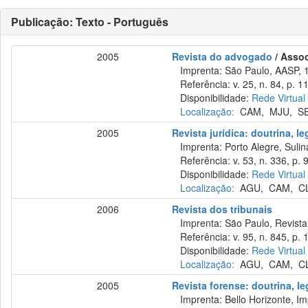
Publicação: Texto - Português
2005
Revista do advogado
/ Asso
Imprenta: São Paulo, AASP, 
Referência: v. 25, n. 84, p. 1
Disponibilidade:
Rede Virtual
Localização:
CAM
,
MJU
,
S
2005
Revista jurídica: doutrina, l
Imprenta: Porto Alegre, Sulina
Referência: v. 53, n. 336, p. 9
Disponibilidade:
Rede Virtual
Localização:
AGU
,
CAM
,
C
2006
Revista dos tribunais
Imprenta: São Paulo, Revista 
Referência: v. 95, n. 845, p. 
Disponibilidade:
Rede Virtual
Localização:
AGU
,
CAM
,
C
2005
Revista forense: doutrina, le
Imprenta: Bello Horizonte, Im