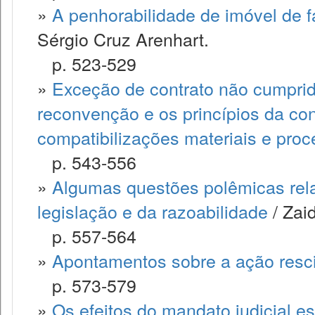
»
A penhorabilidade de imóvel de fa
Sérgio Cruz Arenhart.
p. 523-529
»
Exceção de contrato não cumprido,
reconvenção e os princípios da co
compatibilizações materiais e proc
p. 543-556
»
Algumas questões polêmicas rela
legislação e da razoabilidade
/ Zai
p. 557-564
»
Apontamentos sobre a ação resci
p. 573-579
»
Os efeitos do mandato judicial e