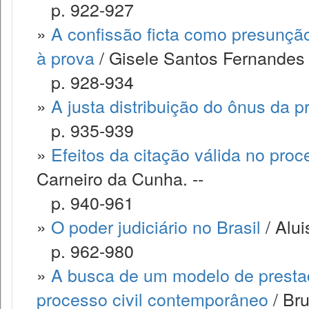
p. 922-927
»
A confissão ficta como presunção 
à prova
/ Gisele Santos Fernandes 
p. 928-934
»
A justa distribuição do ônus da p
p. 935-939
»
Efeitos da citação válida no pr
Carneiro da Cunha. --
p. 940-961
»
O poder judiciário no Brasil
/ Alu
p. 962-980
»
A busca de um modelo de prestaçã
processo civil contemporâneo
/ Bru