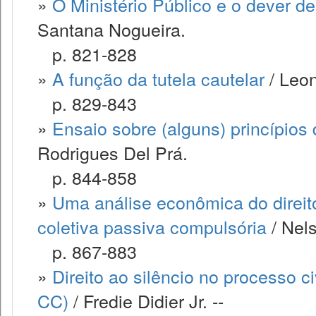
»
O Ministério Público e o dever d
Santana Nogueira.
p. 821-828
»
A função da tutela cautelar
/ Leo
p. 829-843
»
Ensaio sobre (alguns) princípios
Rodrigues Del Prá.
p. 844-858
»
Uma análise econômica do direit
coletiva passiva compulsória
/ Nels
p. 867-883
»
Direito ao silêncio no processo ci
CC)
/ Fredie Didier Jr. --