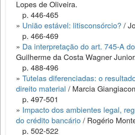
Lopes de Oliveira.
p. 446-465
»
União estável: litisconsórcio?
/ J
p. 466-469
»
Da interpretação do art. 745-A do 
Guilherme da Costa Wagner Junior
p. 488-496
»
Tutelas diferenciadas: o resulta
direito material
/ Marcia Giangiaco
p. 497-501
»
Impacto dos ambientes legal, regu
do crédito bancário
/ Rogério Montei
p. 502-522