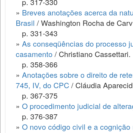
p. 317-330
»
Breves anotações acerca da nature
Brasil
/ Washington Rocha de Carv
p. 331-343
»
As conseqüências do processo ju
casamento
/ Christiano Cassettari.
p. 358-366
»
Anotações sobre o direito de rete
745, IV, do CPC
/ Cláudia Aparecid
p. 367-375
»
O procedimento judicial de alter
p. 376-387
»
O novo código civil e a cogniçã