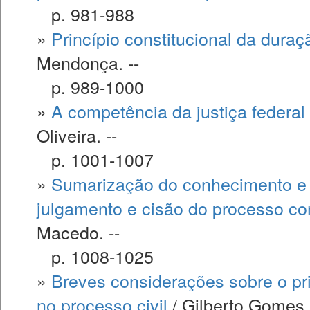
p. 981-988
»
Princípio constitucional da dura
Mendonça. --
p. 989-1000
»
A competência da justiça federal
Oliveira. --
p. 1001-1007
»
Sumarização do conhecimento e o
julgamento e cisão do processo co
Macedo. --
p. 1008-1025
»
Breves considerações sobre o pri
no processo civil
/ Gilberto Gomes B