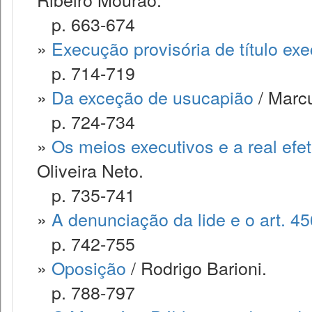
p. 663-674
»
Execução provisória de título exec
p. 714-719
»
Da exceção de usucapião
/ Marcu
p. 724-734
»
Os meios executivos e a real efe
Oliveira Neto.
p. 735-741
»
A denunciação da lide e o art. 4
p. 742-755
»
Oposição
/ Rodrigo Barioni.
p. 788-797