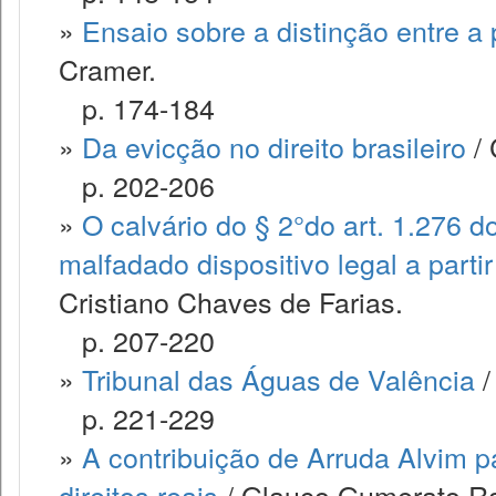
»
Ensaio sobre a distinção entre a
Cramer.
p. 174-184
»
Da evicção no direito brasileiro
/ 
p. 202-206
»
O calvário do § 2°do art. 1.276 d
malfadado dispositivo legal a parti
Cristiano Chaves de Farias.
p. 207-220
»
Tribunal das Águas de Valência
/
p. 221-229
»
A contribuição de Arruda Alvim p
direitos reais
/ Glauco Gumerato Ra