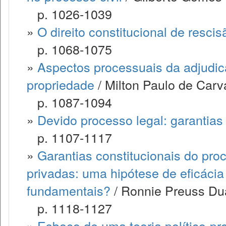
p. 1026-1039
»
O direito constitucional de resci
p. 1068-1075
»
Aspectos processuais da adjudic
propriedade
/ Milton Paulo de Carv
p. 1087-1094
»
Devido processo legal: garantias
p. 1107-1117
»
Garantias constitucionais do pr
privadas: uma hipótese de eficácia 
fundamentais?
/ Ronnie Preuss Dua
p. 1118-1127
»
Esboço de uma teoria político-pro