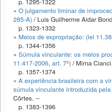
p. 1295-1322
»
O julgamento liminar de improced
285-A)
/ Luis Guilherme Aidar Bondio
p. 1323-1332
»
Meios de expropriação: (lei 11.3
p. 1344-1356
»
Súmula vinculante: os meios proc
11.417-2006, art. 7º)
/ Mirna Cianci.
p. 1357-1374
»
A experiência brasileira com a vi
súmula vinculante introduzida pel
Côrtes. --
p. 1383-1396