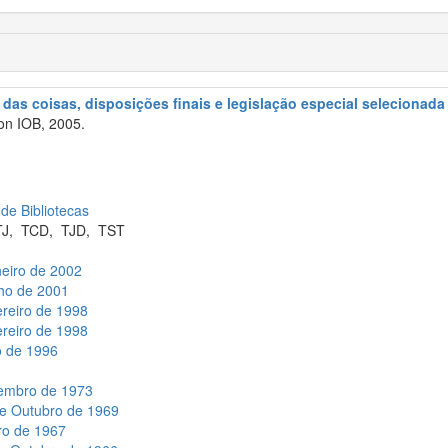
o das coisas, disposições finais e legislação especial selecionada
n IOB, 2005.
 de Bibliotecas
TJ
,
TCD
,
TJD
,
TST
neiro de 2002
lho de 2001
ereiro de 1998
ereiro de 1998
o de 1996
zembro de 1973
de Outubro de 1969
iro de 1967