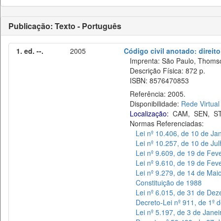
Publicação: Texto - Português
1. ed. --.
2005
Código civil anotado: direit
Imprenta: São Paulo, Thomso
Descrição Física: 872 p.
ISBN: 8576470853
Referência: 2005.
Disponibilidade:
Rede Virtual
Localização:
CAM
,
SEN
,
S
Normas Referenciadas:
Lei nº 10.406, de 10 de Ja
Lei nº 10.257, de 10 de Ju
Lei nº 9.609, de 19 de Fev
Lei nº 9.610, de 19 de Fev
Lei nº 9.279, de 14 de Mai
Constituição de 1988
Lei nº 6.015, de 31 de De
Decreto-Lei nº 911, de 1º 
Lei nº 5.197, de 3 de Jane