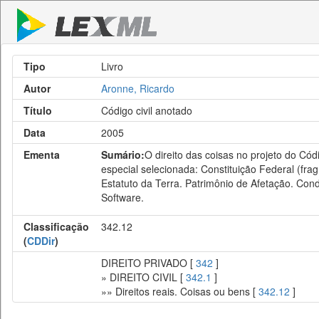
Tipo
Livro
Autor
Aronne, Ricardo
Título
Código civil anotado
Data
2005
Ementa
Sumário:
O direito das coisas no projeto do Códi
especial selecionada: Constituição Federal (fra
Estatuto da Terra. Patrimônio de Afetação. Cond
Software.
Classificação
342.12
(
CDDir
)
DIREITO PRIVADO [
342
]
» DIREITO CIVIL [
342.1
]
»» Direitos reais. Coisas ou bens [
342.12
]