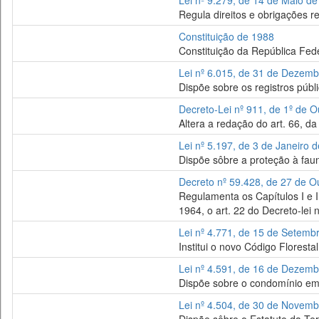
Lei nº 9.279, de 14 de Maio d
Regula direitos e obrigações re
Constituição de 1988
Constituição da República Fede
Lei nº 6.015, de 31 de Dezem
Dispõe sobre os registros públ
Decreto-Lei nº 911, de 1º de 
Altera a redação do art. 66, d
Lei nº 5.197, de 3 de Janeiro 
Dispõe sôbre a proteção à faun
Decreto nº 59.428, de 27 de O
Regulamenta os Capítulos I e II 
1964, o art. 22 do Decreto-lei 
Lei nº 4.771, de 15 de Setemb
Institui o novo Código Florestal
Lei nº 4.591, de 16 de Dezem
Dispõe sobre o condomínio em e
Lei nº 4.504, de 30 de Novem