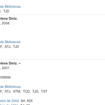
 de Bibliotecas
J
,
TJD
elena Diniz.
, 2008.
 de Bibliotecas
F
,
STJ
,
TJD
lena Diniz. --
, 2007.
058996
 de Bibliotecas
F
,
STJ
,
STM
,
TCD
,
TJD
,
TST
neiro de 2002
Art. 835