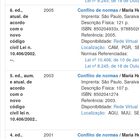
Lei nº 8.245, de 18 de Out
6. ed.,
2005
Conflito de normas
/ Maria He
atual. de
Imprenta: São Paulo, Saraiva
acordo
Descrição Física: 121 p.
com o
ISBN: 850204933x, 9788502
novo
Referência: 2005.
código
Disponibilidade:
Rede Virtual
civil Lei n.
Localização:
CAM
,
PGR
,
S
10.406/2002.
Normas Referenciadas:
--.
Lei nº 10.406, de 10 de Ja
Lei nº 8.245, de 18 de Out
5. ed., aum.
2003
Conflito de normas
/ Maria H
e atual. de
Imprenta: São Paulo, Saraiva
acordo
Descrição Física: 107 p.
com o
ISBN: 8502041274
novo
Referência: 2003.
código
Disponibilidade:
Rede Virtual
civil lei n.
Localização:
AGU
,
MJU
,
S
10.406/2002..
4. ed..
2001
Conflito de normas
/ Maria H