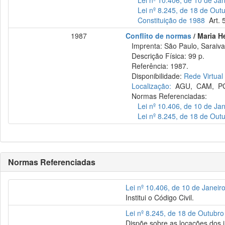
Lei nº 10.406, de 10 de Ja
Lei nº 8.245, de 18 de Out
Constituição de 1988
Art. 5
1987
Conflito de normas
/ Maria H
Imprenta: São Paulo, Saraiva
Descrição Física: 99 p.
Referência: 1987.
Disponibilidade:
Rede Virtual
Localização:
AGU
,
CAM
,
P
Normas Referenciadas:
Lei nº 10.406, de 10 de Ja
Lei nº 8.245, de 18 de Out
Normas Referenciadas
Lei nº 10.406, de 10 de Janeir
Institui o Código Civil.
Lei nº 8.245, de 18 de Outubr
Dispõe sobre as locações dos 