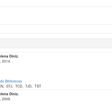
elena Diniz.
, 2014.
 de Bibliotecas
EN
,
STJ
,
TCD
,
TJD
,
TST
elena Diniz.
, 2009.