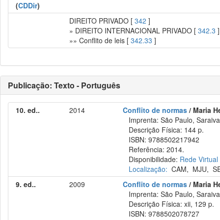
(
CDDir
)
DIREITO PRIVADO [
342
]
» DIREITO INTERNACIONAL PRIVADO [
342.3
]
»» Conflito de leis [
342.33
]
Publicação: Texto - Português
10. ed..
2014
Conflito de normas
/ Maria H
Imprenta: São Paulo, Saraiva
Descrição Física: 144 p.
ISBN: 9788502217942
Referência: 2014.
Disponibilidade:
Rede Virtual
Localização:
CAM
,
MJU
,
S
9. ed..
2009
Conflito de normas
/ Maria H
Imprenta: São Paulo, Saraiva
Descrição Física: xii, 129 p.
ISBN: 9788502078727