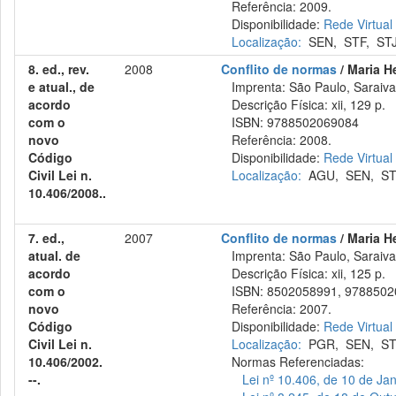
Referência: 2009.
Disponibilidade:
Rede Virtual
Localização:
SEN
,
STF
,
ST
8. ed., rev.
2008
Conflito de normas
/ Maria H
e atual., de
Imprenta: São Paulo, Saraiva
acordo
Descrição Física: xii, 129 p.
com o
ISBN: 9788502069084
novo
Referência: 2008.
Código
Disponibilidade:
Rede Virtual
Civil Lei n.
Localização:
AGU
,
SEN
,
ST
10.406/2008..
7. ed.,
2007
Conflito de normas
/ Maria He
atual. de
Imprenta: São Paulo, Saraiva
acordo
Descrição Física: xii, 125 p.
com o
ISBN: 8502058991, 9788502
novo
Referência: 2007.
Código
Disponibilidade:
Rede Virtual
Civil Lei n.
Localização:
PGR
,
SEN
,
ST
10.406/2002.
Normas Referenciadas:
--.
Lei nº 10.406, de 10 de Ja