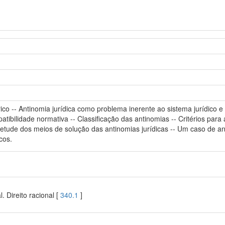
co -- Antinomia jurídica como problema inerente ao sistema jurídico e a
tibilidade normativa -- Classificação das antinomias -- Critérios par
letude dos meios de solução das antinomias jurídicas -- Um caso de ant
cos.
l. Direito racional [
340.1
]