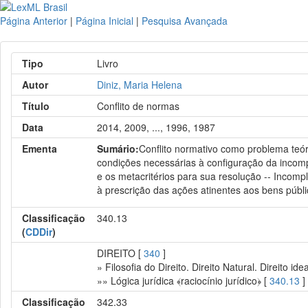
Página Anterior
|
Página Inicial
|
Pesquisa Avançada
Tipo
Livro
Autor
Diniz, Maria Helena
Título
Conflito de normas
Data
2014, 2009, ..., 1996, 1987
Ementa
Sumário:
Conflito normativo como problema teóri
condições necessárias à configuração da incompa
e os metacritérios para sua resolução -- Incomp
à prescrição das ações atinentes aos bens públi
Classificação
340.13
(
CDDir
)
DIREITO [
340
]
» Filosofia do Direito. Direito Natural. Direito idea
»» Lógica jurídica ﴾raciocínio jurídico﴿ [
340.13
]
Classificação
342.33