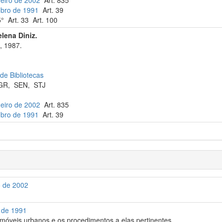
neiro de 2002
Art. 835
ubro de 1991
Art. 39
° Art. 33 Art. 100
elena Diniz.
, 1987.
 de Bibliotecas
GR
,
SEN
,
STJ
neiro de 2002
Art. 835
ubro de 1991
Art. 39
o de 2002
o de 1991
imóveis urbanos e os procedimentos a elas pertinentes.