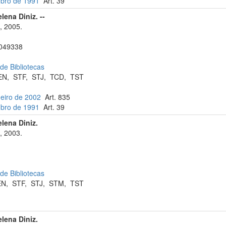
ubro de 1991
Art. 39
lena Diniz. --
, 2005.
049338
 de Bibliotecas
EN
,
STF
,
STJ
,
TCD
,
TST
neiro de 2002
Art. 835
ubro de 1991
Art. 39
elena Diniz.
, 2003.
 de Bibliotecas
EN
,
STF
,
STJ
,
STM
,
TST
elena Diniz.