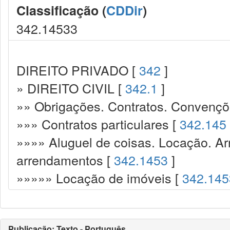
Classificação (
CDDir
)
342.14533
DIREITO PRIVADO [
342
]
» DIREITO CIVIL [
342.1
]
»» Obrigações. Contratos. Convençõ
»»» Contratos particulares [
342.145
»»»» Aluguel de coisas. Locação. A
arrendamentos [
342.1453
]
»»»»» Locação de imóveis [
342.145
Publicação: Texto - Português