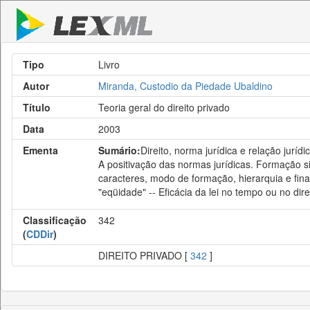
Tipo
Livro
Autor
Miranda, Custodio da Piedade Ubaldino
Título
Teoria geral do direito privado
Data
2003
Ementa
Sumário:
Direito, norma jurídica e relação jurídi
A positivação das normas jurídicas. Formação sim
caracteres, modo de formação, hierarquia e finali
"eqüidade" -- Eficácia da lei no tempo ou no direit
Classificação
342
(
CDDir
)
DIREITO PRIVADO [
342
]