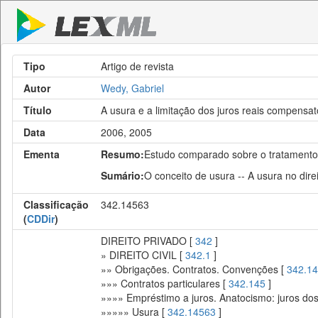
Tipo
Artigo de revista
Autor
Wedy, Gabriel
Título
A usura e a limitação dos juros reais compensa
Data
2006, 2005
Ementa
Resumo:
Estudo comparado sobre o tratamento d
Sumário:
O conceito de usura -- A usura no dire
Classificação
342.14563
(
CDDir
)
DIREITO PRIVADO [
342
]
» DIREITO CIVIL [
342.1
]
»» Obrigações. Contratos. Convenções [
342.14
»»» Contratos particulares [
342.145
]
»»»» Empréstimo a juros. Anatocismo: juros dos
»»»»» Usura [
342.14563
]