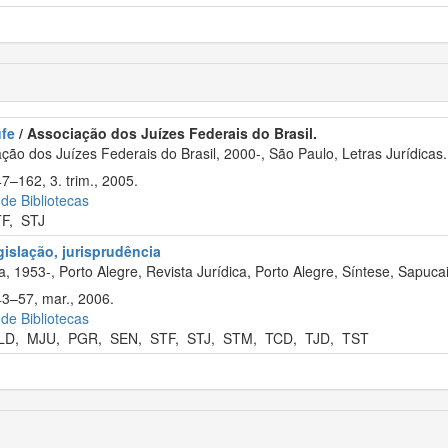
ufe
/ Associação dos Juízes Federais do Brasil.
ão dos Juízes Federais do Brasil, 2000-, São Paulo, Letras Jurídicas.
7–162, 3. trim., 2005.
 de Bibliotecas
TF
,
STJ
egislação, jurisprudência
, 1953-, Porto Alegre, Revista Jurídica, Porto Alegre, Síntese, Sapuca
43–57, mar., 2006.
 de Bibliotecas
LD
,
MJU
,
PGR
,
SEN
,
STF
,
STJ
,
STM
,
TCD
,
TJD
,
TST