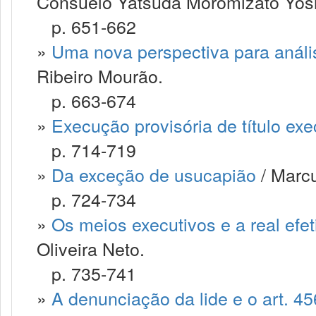
Consuelo Yatsuda Moromizato Yos
p. 651-662
»
Uma nova perspectiva para anális
Ribeiro Mourão.
p. 663-674
»
Execução provisória de título exec
p. 714-719
»
Da exceção de usucapião
/ Marcu
p. 724-734
»
Os meios executivos e a real efe
Oliveira Neto.
p. 735-741
»
A denunciação da lide e o art. 4