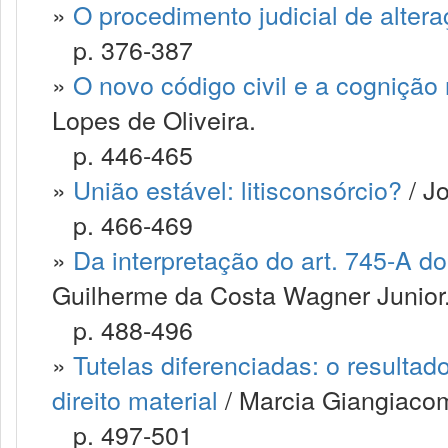
»
O procedimento judicial de alter
p. 376-387
»
O novo código civil e a cognição
Lopes de Oliveira.
p. 446-465
»
União estável: litisconsórcio?
/ J
p. 466-469
»
Da interpretação do art. 745-A do 
Guilherme da Costa Wagner Junior
p. 488-496
»
Tutelas diferenciadas: o resultad
direito material
/ Marcia Giangiaco
p. 497-501