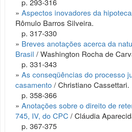
p. 293-316
»
Aspectos inovadores da hipoteca 
Rômulo Barros Silveira.
p. 317-330
»
Breves anotações acerca da nature
Brasil
/ Washington Rocha de Carv
p. 331-343
»
As conseqüências do processo ju
casamento
/ Christiano Cassettari.
p. 358-366
»
Anotações sobre o direito de rete
745, IV, do CPC
/ Cláudia Aparecid
p. 367-375