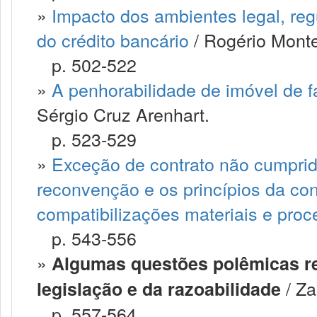
»
Impacto dos ambientes legal, regu
do crédito bancário
/ Rogério Montei
p. 502-522
»
A penhorabilidade de imóvel de fa
Sérgio Cruz Arenhart.
p. 523-529
»
Exceção de contrato não cumprido,
reconvenção e os princípios da co
compatibilizações materiais e proc
p. 543-556
»
Algumas questões polêmicas re
/ Za
legislação e da razoabilidade
p. 557-564