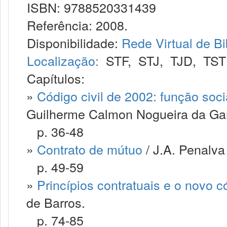
ISBN: 9788520331439
Referência: 2008.
Disponibilidade:
Rede Virtual de Bi
Localização:
STF
,
STJ
,
TJD
,
TST
Capítulos:
»
Código civil de 2002: função soci
Guilherme Calmon Nogueira da G
p. 36-48
»
Contrato de mútuo
/ J.A. Penalva
p. 49-59
»
Princípios contratuais e o novo có
de Barros.
p. 74-85