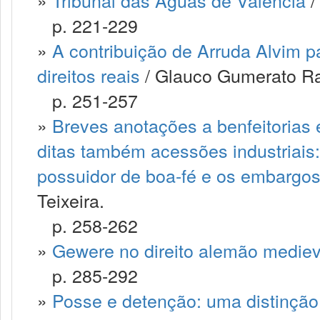
»
Tribunal das Águas de Valência
/
p. 221-229
»
A contribuição de Arruda Alvim p
direitos reais
/ Glauco Gumerato Ra
p. 251-257
»
Breves anotações a benfeitorias 
ditas também acessões industriais
possuidor de boa-fé e os embargos
Teixeira.
p. 258-262
»
Gewere no direito alemão mediev
p. 285-292
»
Posse e detenção: uma distinção 