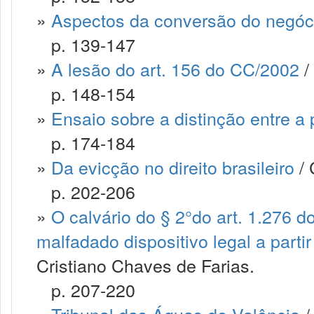
»
Aspectos da conversão do negóci
p. 139-147
»
A lesão do art. 156 do CC/2002
/
p. 148-154
»
Ensaio sobre a distinção entre a
p. 174-184
»
Da evicção no direito brasileiro
/ 
p. 202-206
»
O calvário do § 2°do art. 1.276 d
malfadado dispositivo legal a parti
Cristiano Chaves de Farias.
p. 207-220