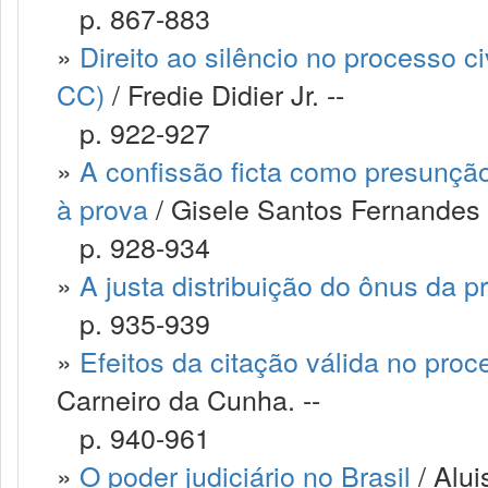
p. 867-883
»
Direito ao silêncio no processo ci
CC)
/ Fredie Didier Jr. --
p. 922-927
»
A confissão ficta como presunção 
à prova
/ Gisele Santos Fernandes 
p. 928-934
»
A justa distribuição do ônus da p
p. 935-939
»
Efeitos da citação válida no pro
Carneiro da Cunha. --
p. 940-961
»
O poder judiciário no Brasil
/ Alui