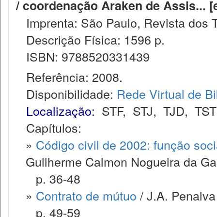
/ coordenação Araken de Assis... [et a
Imprenta: São Paulo, Revista dos T
Descrição Física: 1596 p.
ISBN: 9788520331439
Referência: 2008.
Disponibilidade:
Rede Virtual de Bi
Localização:
STF
,
STJ
,
TJD
,
TST
Capítulos:
»
Código civil de 2002: função soci
Guilherme Calmon Nogueira da G
p. 36-48
»
Contrato de mútuo
/ J.A. Penalva
p. 49-59