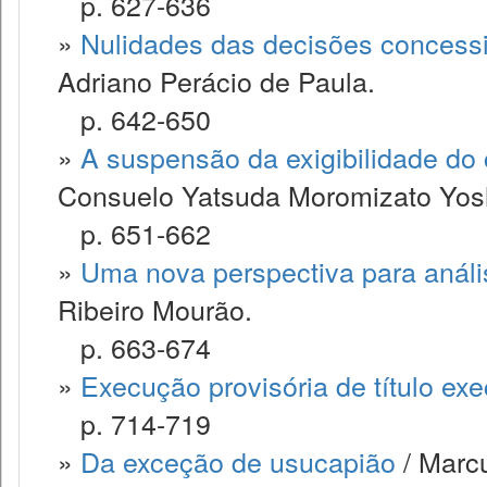
p. 627-636
»
Nulidades das decisões concessi
Adriano Perácio de Paula.
p. 642-650
»
A suspensão da exigibilidade do cr
Consuelo Yatsuda Moromizato Yos
p. 651-662
»
Uma nova perspectiva para anális
Ribeiro Mourão.
p. 663-674
»
Execução provisória de título exec
p. 714-719
»
Da exceção de usucapião
/ Marcu