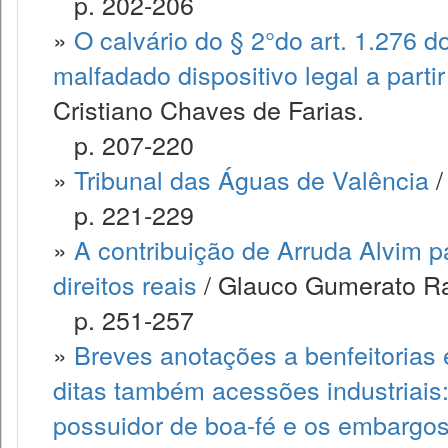
p. 202-206
»
O calvário do § 2°do art. 1.276 d
malfadado dispositivo legal a parti
Cristiano Chaves de Farias.
p. 207-220
»
Tribunal das Águas de Valência
/
p. 221-229
»
A contribuição de Arruda Alvim p
direitos reais
/ Glauco Gumerato Ra
p. 251-257
»
Breves anotações a benfeitorias 
ditas também acessões industriais
possuidor de boa-fé e os embargos