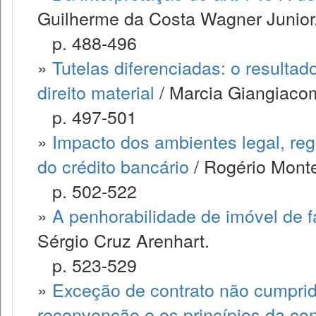
Guilherme da Costa Wagner Junior
p. 488-496
»
Tutelas diferenciadas: o resulta
direito material
/ Marcia Giangiaco
p. 497-501
»
Impacto dos ambientes legal, regu
do crédito bancário
/ Rogério Montei
p. 502-522
»
A penhorabilidade de imóvel de fa
Sérgio Cruz Arenhart.
p. 523-529
»
Exceção de contrato não cumprido,
reconvenção e os princípios da co