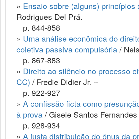
»
Ensaio sobre (alguns) princípios
Rodrigues Del Prá.
p. 844-858
»
Uma análise econômica do direit
coletiva passiva compulsória
/ Nels
p. 867-883
»
Direito ao silêncio no processo ci
CC)
/ Fredie Didier Jr. --
p. 922-927
»
A confissão ficta como presunção 
à prova
/ Gisele Santos Fernandes 
p. 928-934
»
A justa distribuição do ônus da p