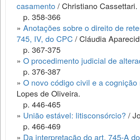
casamento
/ Christiano Cassettari.
p. 358-366
»
Anotações sobre o direito de rete
745, IV, do CPC
/ Cláudia Aparecid
p. 367-375
»
O procedimento judicial de alter
p. 376-387
»
O novo código civil e a cogniçã
Lopes de Oliveira.
p. 446-465
»
União estável: litisconsórcio?
/ J
p. 466-469
»
Da interpretação do art. 745-A do 