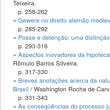
Teixeira.
p. 258-262
»
Gewere no direito alemão mediev
p. 285-292
»
Posse e detenção: uma distinção 
p. 293-316
»
Aspectos inovadores da hipoteca
Rômulo Barros Silveira.
p. 317-330
»
Breves anotações acerca da nature
Brasil
/ Washington Rocha de Carv
p. 331-343
»
As conseqüências do processo ju