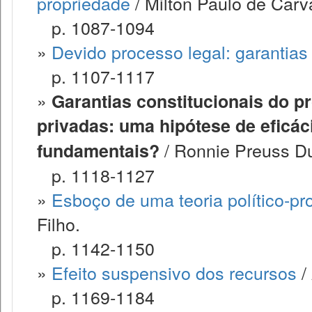
propriedade
/ Milton Paulo de Carv
p. 1087-1094
»
Devido processo legal: garantias
p. 1107-1117
»
Garantias constitucionais do p
privadas: uma hipótese de eficác
/ Ronnie Preuss Du
fundamentais?
p. 1118-1127
»
Esboço de uma teoria político-pro
Filho.
p. 1142-1150
»
Efeito suspensivo dos recursos
/
p. 1169-1184