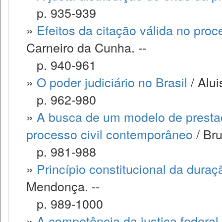
p. 935-939
»
Efeitos da citação válida no pr
Carneiro da Cunha. --
p. 940-961
»
O poder judiciário no Brasil
/ Alu
p. 962-980
»
A busca de um modelo de prestaçã
processo civil contemporâneo
/ Bru
p. 981-988
»
Princípio constitucional da dura
Mendonça. --
p. 989-1000
»
A competência da justiça federal