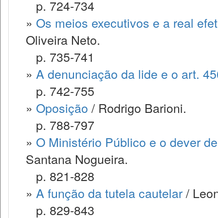
p. 724-734
»
Os meios executivos e a real efe
Oliveira Neto.
p. 735-741
»
A denunciação da lide e o art. 4
p. 742-755
»
Oposição
/ Rodrigo Barioni.
p. 788-797
»
O Ministério Público e o dever d
Santana Nogueira.
p. 821-828
»
A função da tutela cautelar
/ Leo
p. 829-843