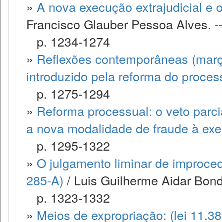
»
A nova execução extrajudicial e 
Francisco Glauber Pessoa Alves. -
p. 1234-1274
»
Reflexões contemporâneas (març
introduzido pela reforma do processo
p. 1275-1294
»
Reforma processual: o veto parci
a nova modalidade de fraude à ex
p. 1295-1322
»
O julgamento liminar de improced
285-A)
/ Luis Guilherme Aidar Bondio
p. 1323-1332
»
Meios de expropriação: (lei 11.3