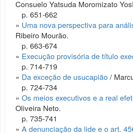
Consuelo Yatsuda Moromizato Yos
p. 651-662
»
Uma nova perspectiva para anális
Ribeiro Mourão.
p. 663-674
»
Execução provisória de título exec
p. 714-719
»
Da exceção de usucapião
/ Marcu
p. 724-734
»
Os meios executivos e a real efe
Oliveira Neto.
p. 735-741
»
A denunciação da lide e o art. 4