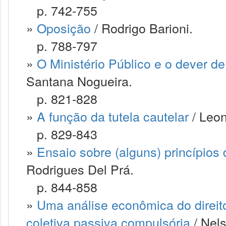
p. 742-755
»
Oposição
/ Rodrigo Barioni.
p. 788-797
»
O Ministério Público e o dever de
Santana Nogueira.
p. 821-828
»
A função da tutela cautelar
/ Leon
p. 829-843
»
Ensaio sobre (alguns) princípios 
Rodrigues Del Prá.
p. 844-858
»
Uma análise econômica do direit
coletiva passiva compulsória
/ Nels