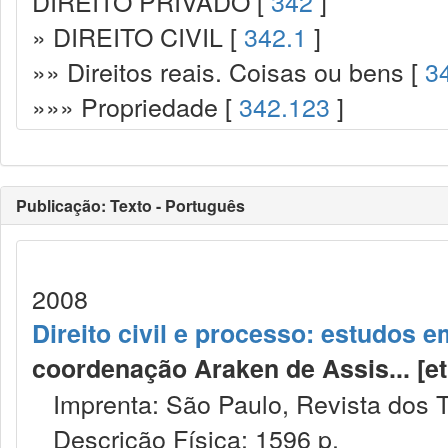
DIREITO PRIVADO [
342
]
» DIREITO CIVIL [
342.1
]
»» Direitos reais. Coisas ou bens [
3
»»» Propriedade [
342.123
]
Publicação: Texto - Português
2008
Direito civil e processo: estudos
coordenação Araken de Assis... [et al.
Imprenta: São Paulo, Revista dos T
Descrição Física: 1596 p.