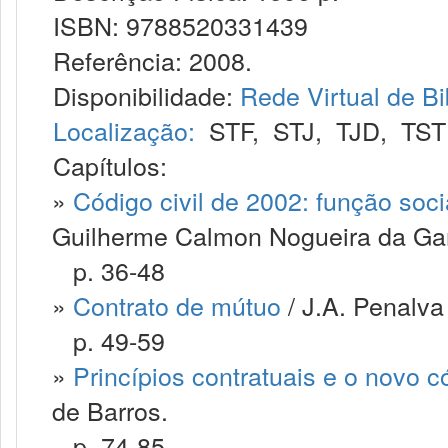
ISBN: 9788520331439
Referência: 2008.
Disponibilidade:
Rede Virtual de Bi
Localização:
STF
,
STJ
,
TJD
,
TST
Capítulos:
»
Código civil de 2002: função soci
Guilherme Calmon Nogueira da G
p. 36-48
»
Contrato de mútuo
/ J.A. Penalva
p. 49-59
»
Princípios contratuais e o novo có
de Barros.
p. 74-85