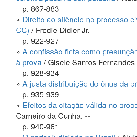
p. 867-883
»
Direito ao silêncio no processo ci
CC)
/ Fredie Didier Jr. --
p. 922-927
»
A confissão ficta como presunção 
à prova
/ Gisele Santos Fernandes 
p. 928-934
»
A justa distribuição do ônus da p
p. 935-939
»
Efeitos da citação válida no pro
Carneiro da Cunha. --
p. 940-961
»
O poder judiciário no Brasil
/ Alui