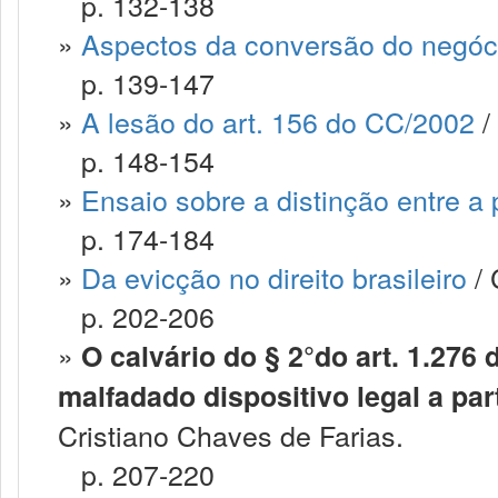
p. 132-138
»
Aspectos da conversão do negóci
p. 139-147
»
A lesão do art. 156 do CC/2002
/
p. 148-154
»
Ensaio sobre a distinção entre a
p. 174-184
»
Da evicção no direito brasileiro
/ 
p. 202-206
»
O calvário do § 2°do art. 1.276
malfadado dispositivo legal a par
Cristiano Chaves de Farias.
p. 207-220