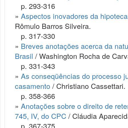
p. 293-316
»
Aspectos inovadores da hipoteca 
Rômulo Barros Silveira.
p. 317-330
»
Breves anotações acerca da nature
Brasil
/ Washington Rocha de Carv
p. 331-343
»
As conseqüências do processo ju
casamento
/ Christiano Cassettari.
p. 358-366
»
Anotações sobre o direito de rete
745, IV, do CPC
/ Cláudia Aparecid
p. 367-375