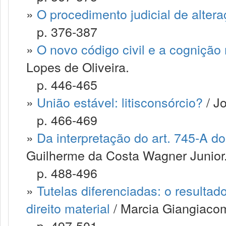
»
O procedimento judicial de alter
p. 376-387
»
O novo código civil e a cognição
Lopes de Oliveira.
p. 446-465
»
União estável: litisconsórcio?
/ J
p. 466-469
»
Da interpretação do art. 745-A do 
Guilherme da Costa Wagner Junior
p. 488-496
»
Tutelas diferenciadas: o resultad
direito material
/ Marcia Giangiaco
p. 497-501