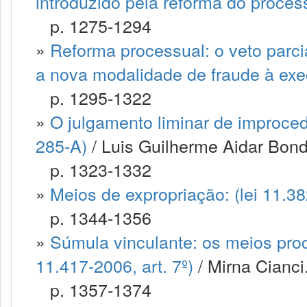
introduzido pela reforma do processo
p. 1275-1294
»
Reforma processual: o veto parci
a nova modalidade de fraude à ex
p. 1295-1322
»
O julgamento liminar de improced
285-A)
/ Luis Guilherme Aidar Bondio
p. 1323-1332
»
Meios de expropriação: (lei 11.3
p. 1344-1356
»
Súmula vinculante: os meios proce
11.417-2006, art. 7º)
/ Mirna Cianci.
p. 1357-1374