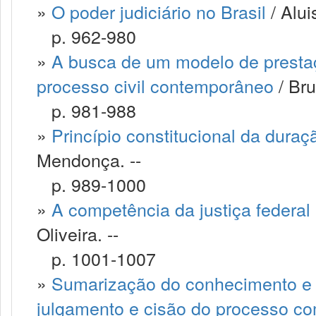
»
O poder judiciário no Brasil
/ Alui
p. 962-980
»
A busca de um modelo de prestaçã
processo civil contemporâneo
/ Bru
p. 981-988
»
Princípio constitucional da dura
Mendonça. --
p. 989-1000
»
A competência da justiça federal 
Oliveira. --
p. 1001-1007
»
Sumarização do conhecimento e o
julgamento e cisão do processo com