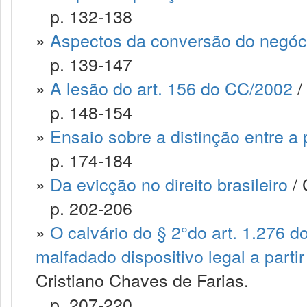
p. 132-138
»
Aspectos da conversão do negóci
p. 139-147
»
A lesão do art. 156 do CC/2002
/
p. 148-154
»
Ensaio sobre a distinção entre a
p. 174-184
»
Da evicção no direito brasileiro
/ 
p. 202-206
»
O calvário do § 2°do art. 1.276 d
malfadado dispositivo legal a parti
Cristiano Chaves de Farias.
p. 207-220