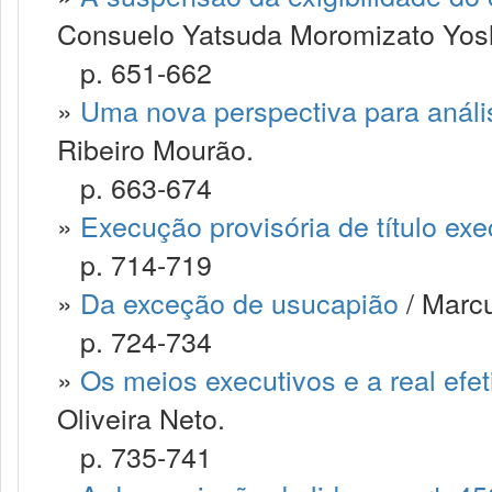
Consuelo Yatsuda Moromizato Yos
p. 651-662
»
Uma nova perspectiva para anális
Ribeiro Mourão.
p. 663-674
»
Execução provisória de título exec
p. 714-719
»
Da exceção de usucapião
/ Marcu
p. 724-734
»
Os meios executivos e a real efe
Oliveira Neto.
p. 735-741