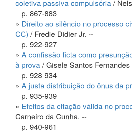
coletiva passiva compulsória
/ Nels
p. 867-883
»
Direito ao silêncio no processo ci
CC)
/ Fredie Didier Jr. --
p. 922-927
»
A confissão ficta como presunção 
à prova
/ Gisele Santos Fernandes 
p. 928-934
»
A justa distribuição do ônus da p
p. 935-939
»
Efeitos da citação válida no pro
Carneiro da Cunha. --
p. 940-961