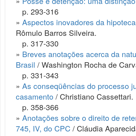
»
Posse e detenção: uma distinção 
p. 293-316
»
Aspectos inovadores da hipoteca 
Rômulo Barros Silveira.
p. 317-330
»
Breves anotações acerca da nature
Brasil
/ Washington Rocha de Carv
p. 331-343
»
As conseqüências do processo ju
casamento
/ Christiano Cassettari.
p. 358-366
»
Anotações sobre o direito de rete
745, IV, do CPC
/ Cláudia Aparecid