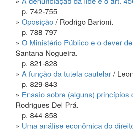
»
A denunciação da lide e o art. 4
p. 742-755
»
Oposição
/ Rodrigo Barioni.
p. 788-797
»
O Ministério Público e o dever de
Santana Nogueira.
p. 821-828
»
A função da tutela cautelar
/ Leon
p. 829-843
»
Ensaio sobre (alguns) princípios 
Rodrigues Del Prá.
p. 844-858
»
Uma análise econômica do direit