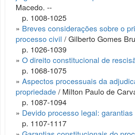
Macedo. --
p. 1008-1025
»
Breves considerações sobre o pri
processo civil
/ Gilberto Gomes Brus
p. 1026-1039
»
O direito constitucional de resci
p. 1068-1075
»
Aspectos processuais da adjudic
propriedade
/ Milton Paulo de Carv
p. 1087-1094
»
Devido processo legal: garantias
p. 1107-1117
»
Garantias constitucionais do pro