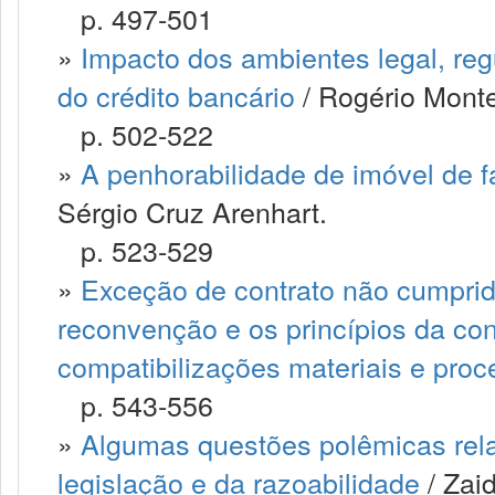
p. 497-501
»
Impacto dos ambientes legal, regu
do crédito bancário
/ Rogério Montei
p. 502-522
»
A penhorabilidade de imóvel de fa
Sérgio Cruz Arenhart.
p. 523-529
»
Exceção de contrato não cumprido,
reconvenção e os princípios da co
compatibilizações materiais e proc
p. 543-556
»
Algumas questões polêmicas rela
legislação e da razoabilidade
/ Zai