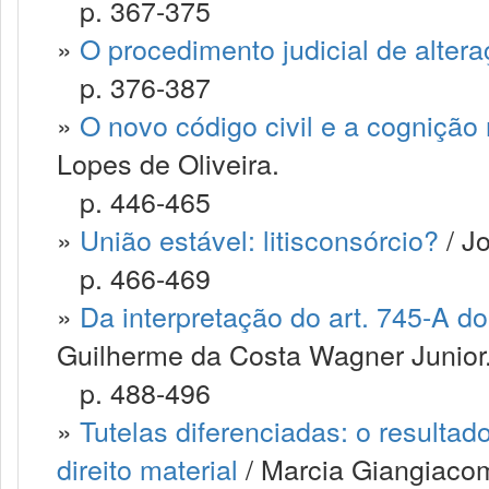
p. 367-375
»
O procedimento judicial de alter
p. 376-387
»
O novo código civil e a cognição
Lopes de Oliveira.
p. 446-465
»
União estável: litisconsórcio?
/ J
p. 466-469
»
Da interpretação do art. 745-A do 
Guilherme da Costa Wagner Junior
p. 488-496
»
Tutelas diferenciadas: o resultad
direito material
/ Marcia Giangiaco