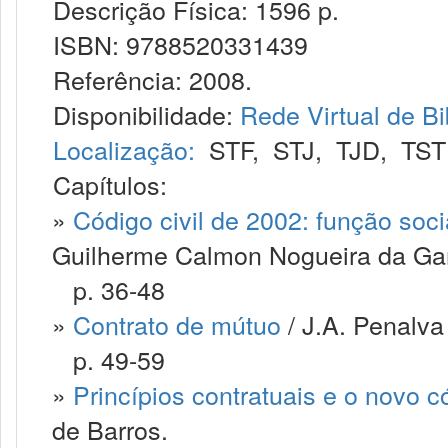
Descrição Física: 1596 p.
ISBN: 9788520331439
Referência: 2008.
Disponibilidade:
Rede Virtual de Bi
Localização:
STF
,
STJ
,
TJD
,
TST
Capítulos:
»
Código civil de 2002: função soci
Guilherme Calmon Nogueira da G
p. 36-48
»
Contrato de mútuo
/ J.A. Penalva
p. 49-59
»
Princípios contratuais e o novo có
de Barros.