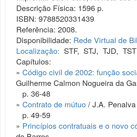
Descrição Física: 1596 p.
ISBN: 9788520331439
Referência: 2008.
Disponibilidade:
Rede Virtual de Bi
Localização:
STF
,
STJ
,
TJD
,
TST
Capítulos:
»
Código civil de 2002: função soci
Guilherme Calmon Nogueira da G
p. 36-48
»
Contrato de mútuo
/ J.A. Penalva
p. 49-59
»
Princípios contratuais e o novo có
de Barros.