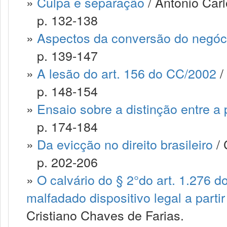
»
Culpa e separação
/ Antonio Carl
p. 132-138
»
Aspectos da conversão do negóci
p. 139-147
»
A lesão do art. 156 do CC/2002
/
p. 148-154
»
Ensaio sobre a distinção entre a
p. 174-184
»
Da evicção no direito brasileiro
/ 
p. 202-206
»
O calvário do § 2°do art. 1.276 d
malfadado dispositivo legal a parti
Cristiano Chaves de Farias.