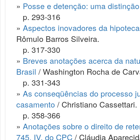
»
Posse e detenção: uma distinção 
p. 293-316
»
Aspectos inovadores da hipoteca 
Rômulo Barros Silveira.
p. 317-330
»
Breves anotações acerca da nature
Brasil
/ Washington Rocha de Carv
p. 331-343
»
As conseqüências do processo ju
casamento
/ Christiano Cassettari.
p. 358-366
»
Anotações sobre o direito de rete
745, IV, do CPC
/ Cláudia Aparecid