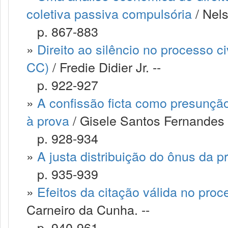
coletiva passiva compulsória
/ Nels
p. 867-883
»
Direito ao silêncio no processo ci
CC)
/ Fredie Didier Jr. --
p. 922-927
»
A confissão ficta como presunção 
à prova
/ Gisele Santos Fernandes 
p. 928-934
»
A justa distribuição do ônus da p
p. 935-939
»
Efeitos da citação válida no pro
Carneiro da Cunha. --
p. 940-961