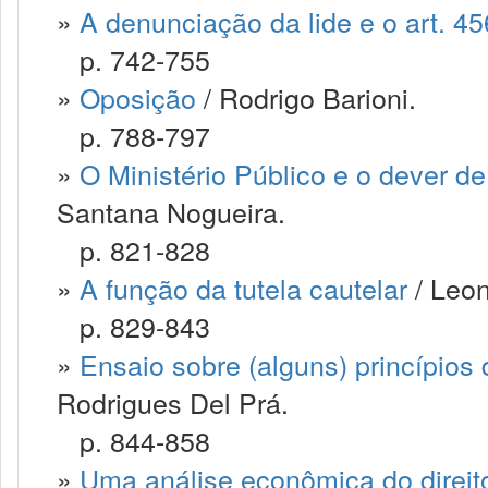
»
A denunciação da lide e o art. 4
p. 742-755
»
Oposição
/ Rodrigo Barioni.
p. 788-797
»
O Ministério Público e o dever de
Santana Nogueira.
p. 821-828
»
A função da tutela cautelar
/ Leon
p. 829-843
»
Ensaio sobre (alguns) princípios 
Rodrigues Del Prá.
p. 844-858
»
Uma análise econômica do direit