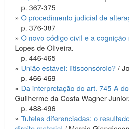
p. 367-375
»
O procedimento judicial de alter
p. 376-387
»
O novo código civil e a cognição
Lopes de Oliveira.
p. 446-465
»
União estável: litisconsórcio?
/ J
p. 466-469
»
Da interpretação do art. 745-A do 
Guilherme da Costa Wagner Junior
p. 488-496
»
Tutelas diferenciadas: o resultad
direito material
/ Marcia Giangiaco