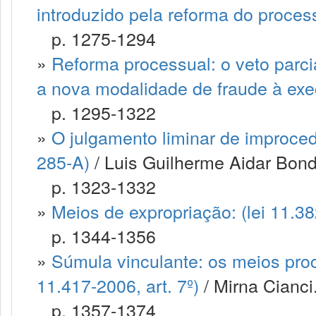
introduzido pela reforma do processo
p. 1275-1294
»
Reforma processual: o veto parci
a nova modalidade de fraude à ex
p. 1295-1322
»
O julgamento liminar de improced
285-A)
/ Luis Guilherme Aidar Bondio
p. 1323-1332
»
Meios de expropriação: (lei 11.3
p. 1344-1356
»
Súmula vinculante: os meios proce
11.417-2006, art. 7º)
/ Mirna Cianci.
p. 1357-1374