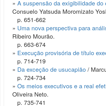
»
A suspensão da exigibilidade do cr
Consuelo Yatsuda Moromizato Yos
p. 651-662
»
Uma nova perspectiva para anális
Ribeiro Mourão.
p. 663-674
»
Execução provisória de título exec
p. 714-719
»
Da exceção de usucapião
/ Marcu
p. 724-734
»
Os meios executivos e a real efe
Oliveira Neto.
p. 735-741