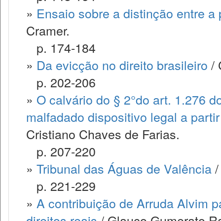
»
Ensaio sobre a distinção entre a
Cramer.
p. 174-184
»
Da evicção no direito brasileiro
/ 
p. 202-206
»
O calvário do § 2°do art. 1.276 d
malfadado dispositivo legal a parti
Cristiano Chaves de Farias.
p. 207-220
»
Tribunal das Águas de Valência
/
p. 221-229
»
A contribuição de Arruda Alvim p
direitos reais
/ Glauco Gumerato Ra