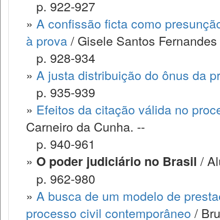
p. 922-927
»
A confissão ficta como presunção 
à prova
/ Gisele Santos Fernandes 
p. 928-934
»
A justa distribuição do ônus da p
p. 935-939
»
Efeitos da citação válida no pr
Carneiro da Cunha. --
p. 940-961
»
/ Al
O poder judiciário no Brasil
p. 962-980
»
A busca de um modelo de prestaçã
processo civil contemporâneo
/ Bru