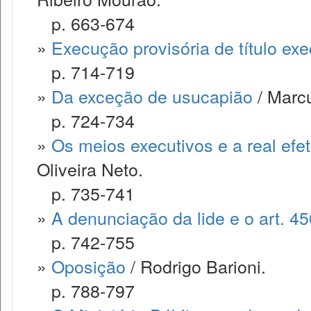
p. 663-674
»
Execução provisória de título exec
p. 714-719
»
Da exceção de usucapião
/ Marcu
p. 724-734
»
Os meios executivos e a real efe
Oliveira Neto.
p. 735-741
»
A denunciação da lide e o art. 4
p. 742-755
»
Oposição
/ Rodrigo Barioni.
p. 788-797