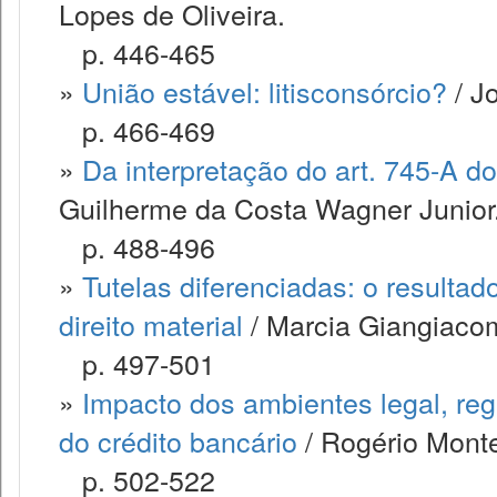
Lopes de Oliveira.
p. 446-465
»
União estável: litisconsórcio?
/ J
p. 466-469
»
Da interpretação do art. 745-A do 
Guilherme da Costa Wagner Junior
p. 488-496
»
Tutelas diferenciadas: o resulta
direito material
/ Marcia Giangiaco
p. 497-501
»
Impacto dos ambientes legal, regu
do crédito bancário
/ Rogério Montei
p. 502-522