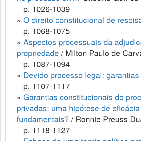
p. 1026-1039
»
O direito constitucional de resci
p. 1068-1075
»
Aspectos processuais da adjudic
propriedade
/ Milton Paulo de Carv
p. 1087-1094
»
Devido processo legal: garantias
p. 1107-1117
»
Garantias constitucionais do pr
privadas: uma hipótese de eficácia 
fundamentais?
/ Ronnie Preuss Dua
p. 1118-1127
»
Esboço de uma teoria político-pro