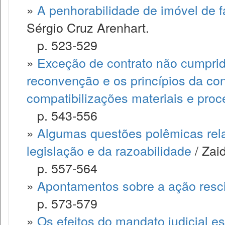
»
A penhorabilidade de imóvel de fa
Sérgio Cruz Arenhart.
p. 523-529
»
Exceção de contrato não cumprido,
reconvenção e os princípios da co
compatibilizações materiais e proc
p. 543-556
»
Algumas questões polêmicas rela
legislação e da razoabilidade
/ Zai
p. 557-564
»
Apontamentos sobre a ação resci
p. 573-579
»
Os efeitos do mandato judicial e