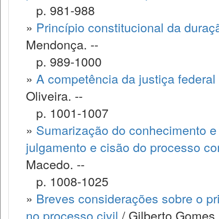
p. 981-988
»
Princípio constitucional da dura
Mendonça. --
p. 989-1000
»
A competência da justiça federal
Oliveira. --
p. 1001-1007
»
Sumarização do conhecimento e o
julgamento e cisão do processo co
Macedo. --
p. 1008-1025
»
Breves considerações sobre o pri
no processo civil
/ Gilberto Gomes B