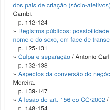
dos pais de criação (sócio-afetiv
Cambi.
p. 112-124
»
Registros públicos: possibilidad
nome e do sexo, em face de trans
p. 125-131
»
Culpa e separação
/ Antonio Carl
p. 132-138
»
Aspectos da conversão do negóci
Moreira.
p. 139-147
»
A lesão do art. 156 do CC/2002
/
p. 148-154