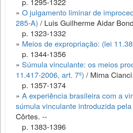
p. 1295-1322
»
O julgamento liminar de improced
285-A)
/ Luis Guilherme Aidar Bondio
p. 1323-1332
»
Meios de expropriação: (lei 11.3
p. 1344-1356
»
Súmula vinculante: os meios proc
11.417-2006, art. 7º)
/ Mirna Cianci.
p. 1357-1374
»
A experiência brasileira com a vi
súmula vinculante introduzida pel
Côrtes. --
p. 1383-1396