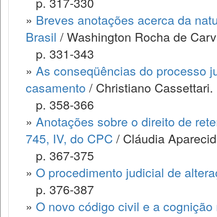
p. 317-330
»
Breves anotações acerca da nature
Brasil
/ Washington Rocha de Carv
p. 331-343
»
As conseqüências do processo ju
casamento
/ Christiano Cassettari.
p. 358-366
»
Anotações sobre o direito de rete
745, IV, do CPC
/ Cláudia Aparecid
p. 367-375
»
O procedimento judicial de alter
p. 376-387
»
O novo código civil e a cogniçã