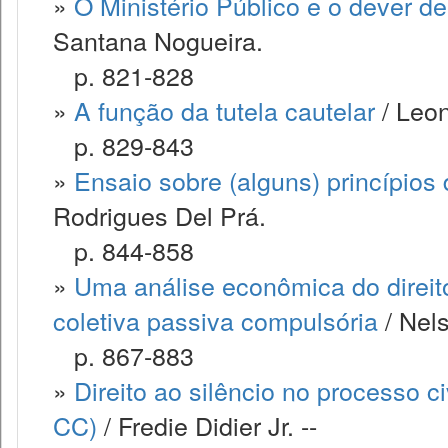
»
O Ministério Público e o dever d
Santana Nogueira.
p. 821-828
»
A função da tutela cautelar
/ Leo
p. 829-843
»
Ensaio sobre (alguns) princípios
Rodrigues Del Prá.
p. 844-858
»
Uma análise econômica do direit
coletiva passiva compulsória
/ Nels
p. 867-883
»
Direito ao silêncio no processo ci
CC)
/ Fredie Didier Jr. --