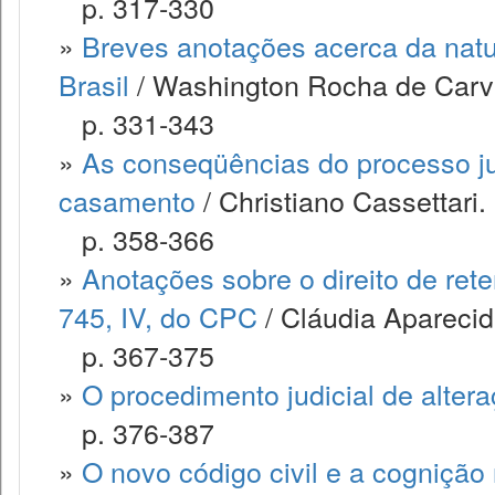
p. 317-330
»
Breves anotações acerca da nature
Brasil
/ Washington Rocha de Carv
p. 331-343
»
As conseqüências do processo ju
casamento
/ Christiano Cassettari.
p. 358-366
»
Anotações sobre o direito de rete
745, IV, do CPC
/ Cláudia Aparecid
p. 367-375
»
O procedimento judicial de alter
p. 376-387
»
O novo código civil e a cogniçã