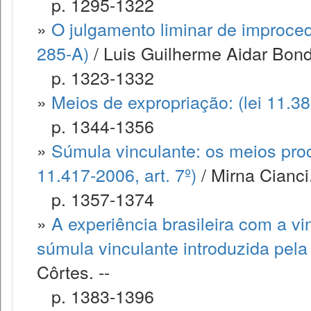
p. 1295-1322
»
O julgamento liminar de improced
285-A)
/ Luis Guilherme Aidar Bondio
p. 1323-1332
»
Meios de expropriação: (lei 11.3
p. 1344-1356
»
Súmula vinculante: os meios proc
11.417-2006, art. 7º)
/ Mirna Cianci.
p. 1357-1374
»
A experiência brasileira com a vi
súmula vinculante introduzida pel
Côrtes. --
p. 1383-1396