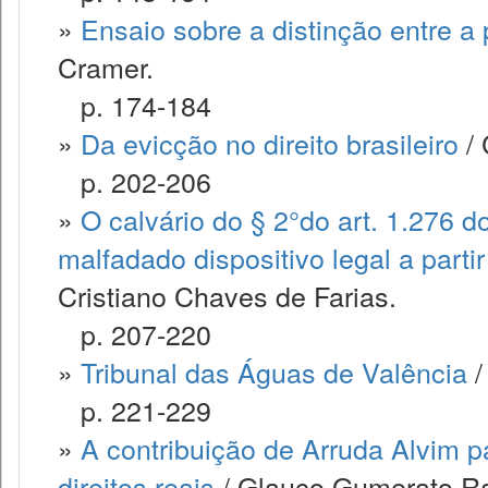
»
Ensaio sobre a distinção entre a
Cramer.
p. 174-184
»
Da evicção no direito brasileiro
/ 
p. 202-206
»
O calvário do § 2°do art. 1.276 d
malfadado dispositivo legal a parti
Cristiano Chaves de Farias.
p. 207-220
»
Tribunal das Águas de Valência
/
p. 221-229
»
A contribuição de Arruda Alvim p
direitos reais
/ Glauco Gumerato Ra