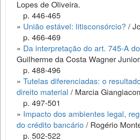
Lopes de Oliveira.
p. 446-465
»
União estável: litisconsórcio?
/ J
p. 466-469
»
Da interpretação do art. 745-A do 
Guilherme da Costa Wagner Junior
p. 488-496
»
Tutelas diferenciadas: o resulta
direito material
/ Marcia Giangiaco
p. 497-501
»
Impacto dos ambientes legal, regu
do crédito bancário
/ Rogério Montei
p. 502-522