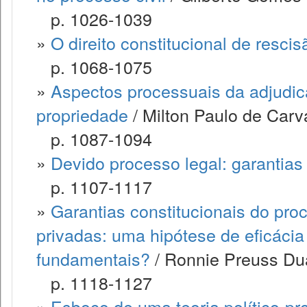
p. 1026-1039
»
O direito constitucional de resci
p. 1068-1075
»
Aspectos processuais da adjudic
propriedade
/ Milton Paulo de Carv
p. 1087-1094
»
Devido processo legal: garantias
p. 1107-1117
»
Garantias constitucionais do pr
privadas: uma hipótese de eficácia 
fundamentais?
/ Ronnie Preuss Dua
p. 1118-1127
»
Esboço de uma teoria político-pro