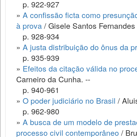
p. 922-927
»
A confissão ficta como presunção 
à prova
/ Gisele Santos Fernandes 
p. 928-934
»
A justa distribuição do ônus da p
p. 935-939
»
Efeitos da citação válida no pr
Carneiro da Cunha. --
p. 940-961
»
O poder judiciário no Brasil
/ Alu
p. 962-980
»
A busca de um modelo de prestaçã
processo civil contemporâneo
/ Bru