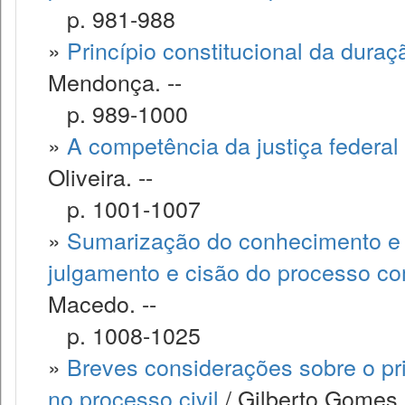
p. 981-988
»
Princípio constitucional da dura
Mendonça. --
p. 989-1000
»
A competência da justiça federal
Oliveira. --
p. 1001-1007
»
Sumarização do conhecimento e o
julgamento e cisão do processo co
Macedo. --
p. 1008-1025
»
Breves considerações sobre o pri
no processo civil
/ Gilberto Gomes B