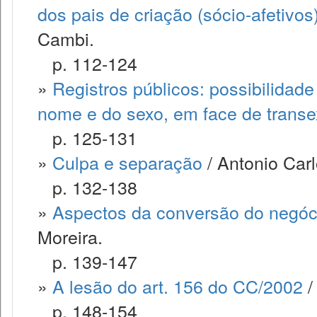
dos pais de criação (sócio-afetiv
Cambi.
p. 112-124
»
Registros públicos: possibilidad
nome e do sexo, em face de trans
p. 125-131
»
Culpa e separação
/ Antonio Carl
p. 132-138
»
Aspectos da conversão do negóci
Moreira.
p. 139-147
»
A lesão do art. 156 do CC/2002
/
p. 148-154