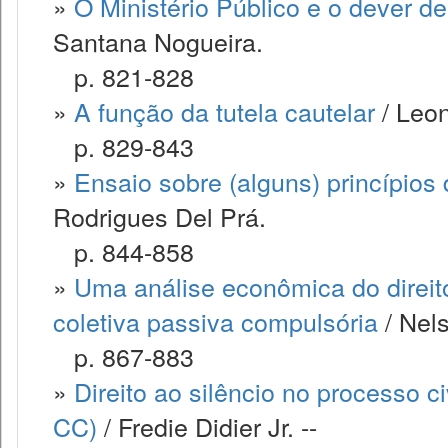
»
O Ministério Público e o dever d
Santana Nogueira.
p. 821-828
»
A função da tutela cautelar
/ Leo
p. 829-843
»
Ensaio sobre (alguns) princípios
Rodrigues Del Prá.
p. 844-858
»
Uma análise econômica do direit
coletiva passiva compulsória
/ Nels
p. 867-883
»
Direito ao silêncio no processo ci
CC)
/ Fredie Didier Jr. --