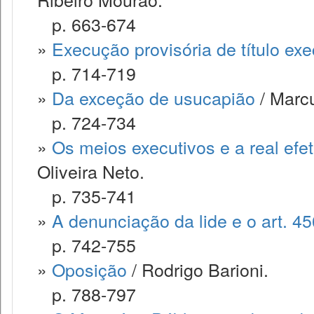
p. 663-674
»
Execução provisória de título exec
p. 714-719
»
Da exceção de usucapião
/ Marcu
p. 724-734
»
Os meios executivos e a real efe
Oliveira Neto.
p. 735-741
»
A denunciação da lide e o art. 4
p. 742-755
»
Oposição
/ Rodrigo Barioni.
p. 788-797