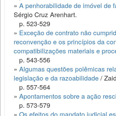
»
A penhorabilidade de imóvel de fa
Sérgio Cruz Arenhart.
p. 523-529
»
Exceção de contrato não cumprido,
reconvenção e os princípios da co
compatibilizações materiais e proc
p. 543-556
»
Algumas questões polêmicas rela
legislação e da razoabilidade
/ Zai
p. 557-564
»
Apontamentos sobre a ação resci
p. 573-579
»
Os efeitos do mandato judicial e