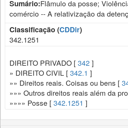
Flâmulo da posse; Violênci
Sumário:
comércio -- A relativização da deten
Classificação (
CDDir
)
342.1251
DIREITO PRIVADO [
342
]
» DIREITO CIVIL [
342.1
]
»» Direitos reais. Coisas ou bens [
3
»»» Outros direitos reais além da pr
»»»» Posse [
342.1251
]