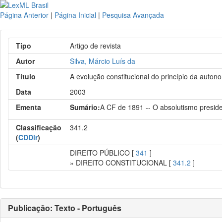
Página Anterior
|
Página Inicial
|
Pesquisa Avançada
Tipo
Artigo de revista
Autor
Silva, Márcio Luís da
Título
A evolução constitucional do princípio da auton
Data
2003
Ementa
Sumário:
A CF de 1891 -- O absolutismo preside
Classificação
341.2
(
CDDir
)
DIREITO PÚBLICO [
341
]
» DIREITO CONSTITUCIONAL [
341.2
]
Publicação: Texto - Português