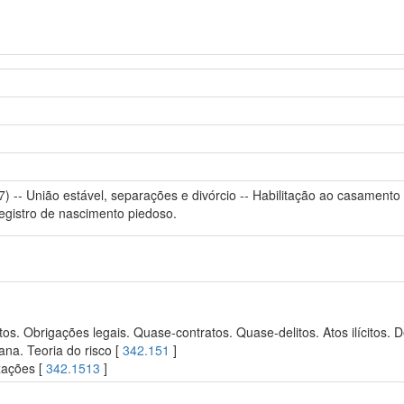
 -- União estável, separações e divórcio -- Habilitação ao casamento 
Registro de nascimento piedoso.
s. Obrigações legais. Quase-contratos. Quase-delitos. Atos ilícitos. De
ana. Teoria do risco [
342.151
]
zações [
342.1513
]