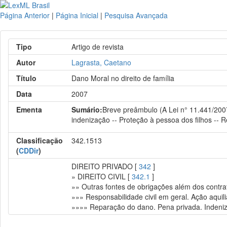
Página Anterior
|
Página Inicial
|
Pesquisa Avançada
Tipo
Artigo de revista
Autor
Lagrasta, Caetano
Título
Dano Moral no direito de família
Data
2007
Ementa
Sumário:
Breve preâmbulo (A Lei n° 11.441/2007)
indenização -- Proteção à pessoa dos filhos -- 
Classificação
342.1513
(
CDDir
)
DIREITO PRIVADO [
342
]
» DIREITO CIVIL [
342.1
]
»» Outras fontes de obrigações além dos contrato
»»» Responsabilidade civil em geral. Ação aquili
»»»» Reparação do dano. Pena privada. Indeni