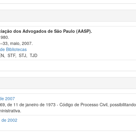
ciação dos Advogados de São Paulo (AASP).
1980.
5–33, maio, 2007.
 de Bibliotecas
EN
,
STF
,
STJ
,
TJD
 de 2007
.869, de 11 de janeiro de 1973 - Código de Processo Civil, possibilitand
inistrativa.
o de 2002