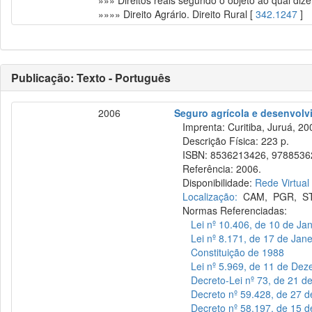
»»» Direitos reais segundo o objeto ao qual diz
»»»» Direito Agrário. Direito Rural [
342.1247
]
Publicação: Texto - Português
2006
Seguro agrícola e desenvolv
Imprenta: Curitiba, Juruá, 20
Descrição Física: 223 p.
ISBN: 8536213426, 9788536
Referência: 2006.
Disponibilidade:
Rede Virtual
Localização:
CAM
,
PGR
,
S
Normas Referenciadas:
Lei nº 10.406, de 10 de Ja
Lei nº 8.171, de 17 de Jan
Constituição de 1988
Lei nº 5.969, de 11 de De
Decreto-Lei nº 73, de 21 
Decreto nº 59.428, de 27 
Decreto nº 58.197, de 15 d