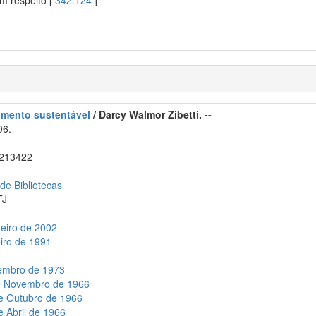
em respeito [
342.124
]
imento sustentável
/ Darcy Walmor Zibetti. --
06.
213422
 de Bibliotecas
TJ
neiro de 2002
eiro de 1991
zembro de 1973
de Novembro de 1966
de Outubro de 1966
e Abril de 1966