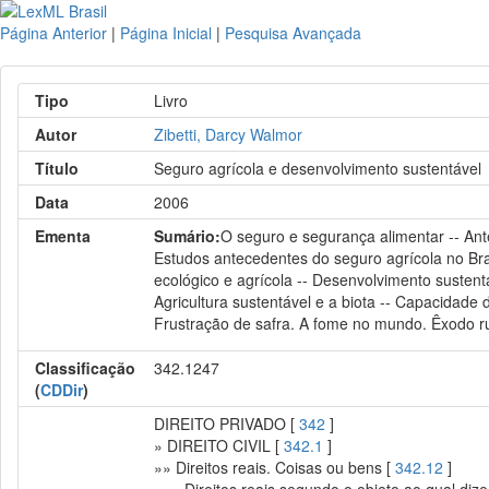
Página Anterior
|
Página Inicial
|
Pesquisa Avançada
Tipo
Livro
Autor
Zibetti, Darcy Walmor
Título
Seguro agrícola e desenvolvimento sustentável
Data
2006
Ementa
Sumário:
O seguro e segurança alimentar -- Ante
Estudos antecedentes do seguro agrícola no Brasi
ecológico e agrícola -- Desenvolvimento susten
Agricultura sustentável e a biota -- Capacidade
Frustração de safra. A fome no mundo. Êxodo ru
Classificação
342.1247
(
CDDir
)
DIREITO PRIVADO [
342
]
» DIREITO CIVIL [
342.1
]
»» Direitos reais. Coisas ou bens [
342.12
]