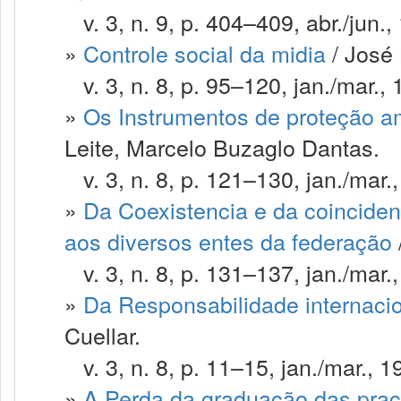
v. 3, n. 9, p. 404–409, abr./jun.,
»
Controle social da midia
/ José
v. 3, n. 8, p. 95–120, jan./mar., 
»
Os Instrumentos de proteção a
Leite, Marcelo Buzaglo Dantas.
v. 3, n. 8, p. 121–130, jan./mar.
»
Da Coexistencia e da coinciden
aos diversos entes da federação
v. 3, n. 8, p. 131–137, jan./mar.
»
Da Responsabilidade internaci
Cuellar.
v. 3, n. 8, p. 11–15, jan./mar., 1
»
A Perda da graduação das pra