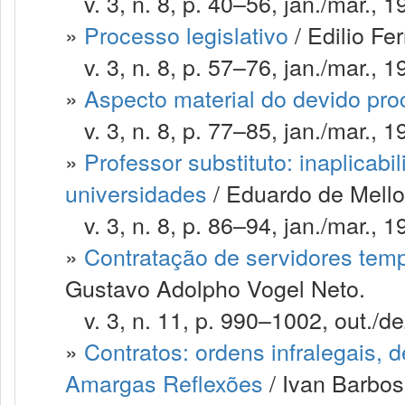
v. 3, n. 8, p. 40–56, jan./mar., 1
»
Processo legislativo
/ Edilio Fer
v. 3, n. 8, p. 57–76, jan./mar., 1
»
Aspecto material do devido pro
v. 3, n. 8, p. 77–85, jan./mar., 1
»
Professor substituto: inaplicabil
universidades
/ Eduardo de Mello
v. 3, n. 8, p. 86–94, jan./mar., 1
»
Contratação de servidores temp
Gustavo Adolpho Vogel Neto.
v. 3, n. 11, p. 990–1002, out./de
»
Contratos: ordens infralegais,
Amargas Reflexões
/ Ivan Barbos