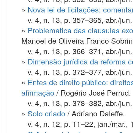
»
Nova lei de licitações: comenta
v. 4, n. 13, p. 357–365, abr./jun.
»
Problematica das clausulas exor
Manoel de Oliveira Franco Sobrin
v. 4, n. 13, p. 366–371, abr./jun.
»
Dimensão jurídica da reforma c
v. 4, n. 13, p. 372–377, abr./jun.
»
Entes de direito público: direit
afirmação
/ Rogério José Perrud.
v. 4, n. 13, p. 378–382, abr./jun.
»
Solo criado
/ Adriano Daleffe.
v. 4, n. 12, p. 11–22, jan./mar., 