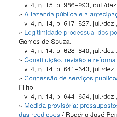
v. 4, n. 15, p. 986–993, out./dez
»
A fazenda pública e a antecipaç
v. 4, n. 14, p. 617–627, jul./dez.
»
Legitimidade processual dos po
Gomes de Souza.
v. 4, n. 14, p. 628–640, jul./dez.
»
Constituição, revisão e reforma
v. 4, n. 14, p. 641–643, jul./dez.
»
Concessão de serviços publicos
Filho.
v. 4, n. 14, p. 644–654, jul./dez.
»
Medida provisória: pressuposto
das reedições
/ Rogério José Per