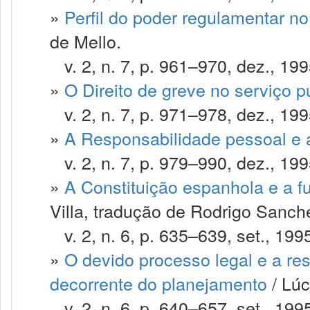
»
Perfil do poder regulamentar no 
de Mello.
v. 2, n. 7, p. 961–970, dez., 199
»
O Direito de greve no serviço p
v. 2, n. 7, p. 971–978, dez., 199
»
A Responsabilidade pessoal e
v. 2, n. 7, p. 979–990, dez., 199
»
A Constituição espanhola e a fu
Villa, tradução de Rodrigo Sanch
v. 2, n. 6, p. 635–639, set., 199
»
O devido processo legal e a re
decorrente do planejamento
/ Lúc
v. 2, n. 6, p. 640–657, set., 199