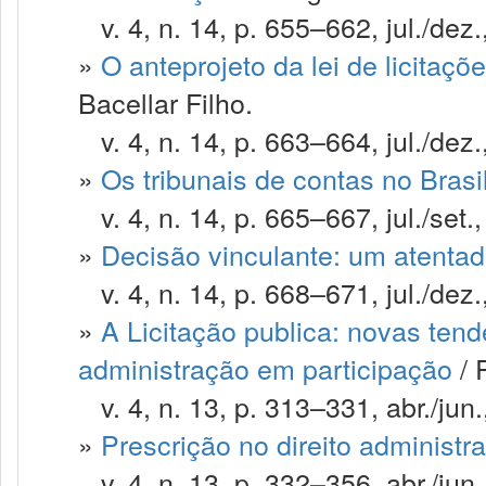
v. 4, n. 14, p. 655–662, jul./dez.
»
O anteprojeto da lei de licitaçõ
Bacellar Filho.
v. 4, n. 14, p. 663–664, jul./dez.
»
Os tribunais de contas no Brasi
v. 4, n. 14, p. 665–667, jul./set.
»
Decisão vinculante: um atentad
v. 4, n. 14, p. 668–671, jul./dez.
»
A Licitação publica: novas tend
administração em participação
/ 
v. 4, n. 13, p. 313–331, abr./jun.
»
Prescrição no direito administra
v. 4, n. 13, p. 332–356, abr./jun.