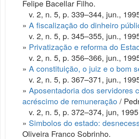
Felipe Bacellar Filho.
v. 2, n. 5, p. 339–344, jun., 199
»
A fiscalização do dinheiro públi
v. 2, n. 5, p. 345–355, jun., 199
»
Privatização e reforma do Esta
v. 2, n. 5, p. 356–366, jun., 199
»
A constituição, o juiz e o bom 
v. 2, n. 5, p. 367–371, jun., 199
»
Aposentadoria dos servidores civ
acréscimo de remuneração
/ Ped
v. 2, n. 5, p. 372–374, jun, 1995
»
Simbolos do estado: desnecess
Oliveira Franco Sobrinho.