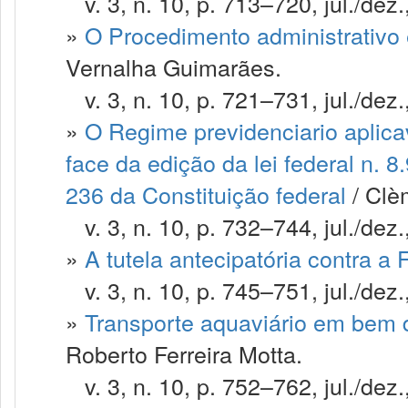
v. 3, n. 10, p. 713–720, jul./dez.
»
O Procedimento administrativo 
Vernalha Guimarães.
v. 3, n. 10, p. 721–731, jul./dez.
»
O Regime previdenciario aplicav
face da edição da lei federal n. 
236 da Constituição federal
/ Clè
v. 3, n. 10, p. 732–744, jul./dez.
»
A tutela antecipatória contra a
v. 3, n. 10, p. 745–751, jul./dez.
»
Transporte aquaviário em bem d
Roberto Ferreira Motta.
v. 3, n. 10, p. 752–762, jul./dez.