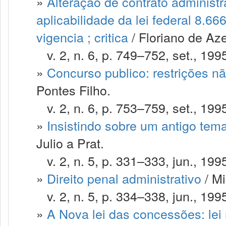
»
Alteração de contrato administr
aplicabilidade da lei federal 8.66
vigencia ; critica
/ Floriano de A
v. 2, n. 6, p. 749–752, set., 199
»
Concurso publico: restrições n
Pontes Filho.
v. 2, n. 6, p. 753–759, set., 199
»
Insistindo sobre um antigo tema
Julio a Prat.
v. 2, n. 5, p. 331–333, jun., 199
»
Direito penal administrativo
/ Mi
v. 2, n. 5, p. 334–338, jun., 199
»
A Nova lei das concessões: lei 