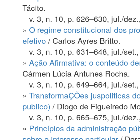
Tácito.
v. 3, n. 10, p. 626–630, jul./dez.
»
O regime constitucional dos pr
efetivo
/ Carlos Ayres Britto.
v. 3, n. 10, p. 631–648, jul./set.
»
Ação Afirmativa: o conteúdo dem
Cármen Lúcia Antunes Rocha.
v. 3, n. 10, p. 649–664, jul./set.
»
TransformaÇÕes juspoliticas do
publico)
/ Diogo de Figueiredo Mo
v. 3, n. 10, p. 665–675, jul./dez.
»
Princípios da administração púb
sobre o interesse particular
/ Dor