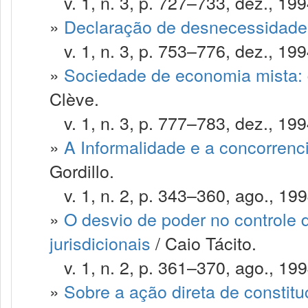
v. 1, n. 3, p. 727–733, dez., 199
»
Declaração de desnecessidade 
v. 1, n. 3, p. 753–776, dez., 199
»
Sociedade de economia mista: d
Clève.
v. 1, n. 3, p. 777–783, dez., 199
»
A Informalidade e a concorrenci
Gordillo.
v. 1, n. 2, p. 343–360, ago., 199
»
O desvio de poder no controle d
jurisdicionais
/ Caio Tácito.
v. 1, n. 2, p. 361–370, ago., 199
»
Sobre a ação direta de constitu