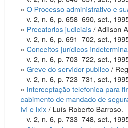
»
O Processo administrativo e su
v. 2, n. 6, p. 658–690, set., 199
»
Precatorios judiciais
/ Adilson A
v. 2, n. 6, p. 691–702, set., 199
»
Conceitos jurídicos indetermin
v. 2, n. 6, p. 703–722, set., 199
»
Greve do servidor publico
/ Reg
v. 2, n. 6, p. 723–731, set., 199
»
Interceptação telefonica para fin
cabimento de mandado de seguranç
lvi e lxix
/ Luís Roberto Barroso.
v. 2, n. 6, p. 733–748, set., 199