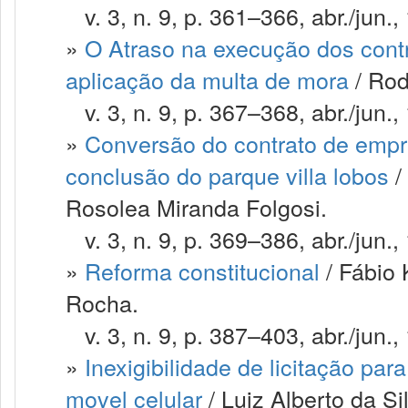
v. 3, n. 9, p. 361–366, abr./jun.,
»
O Atraso na execução dos contr
aplicação da multa de mora
/ Rod
v. 3, n. 9, p. 367–368, abr./jun.,
»
Conversão do contrato de empr
conclusão do parque villa lobos
/
Rosolea Miranda Folgosi.
v. 3, n. 9, p. 369–386, abr./jun.,
»
Reforma constitucional
/ Fábio
Rocha.
v. 3, n. 9, p. 387–403, abr./jun.,
»
Inexigibilidade de licitação pa
movel celular
/ Luiz Alberto da Si