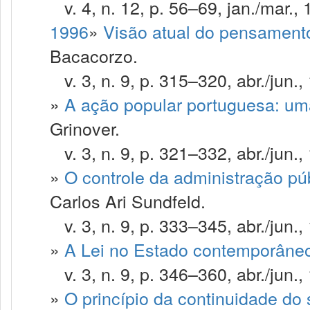
v. 4, n. 12, p. 56–69, jan./mar., 
1996
»
Visão atual do pensamento 
Bacacorzo.
v. 3, n. 9, p. 315–320, abr./jun.,
»
A ação popular portuguesa: um
Grinover.
v. 3, n. 9, p. 321–332, abr./jun.,
»
O controle da administração púb
Carlos Ari Sundfeld.
v. 3, n. 9, p. 333–345, abr./jun.,
»
A Lei no Estado contemporâne
v. 3, n. 9, p. 346–360, abr./jun.,
»
O princípio da continuidade do 