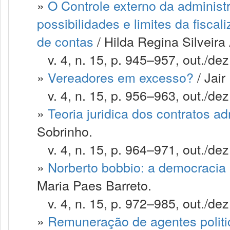
»
O Controle externo da administ
possibilidades e limites da fisca
de contas
/ Hilda Regina Silveir
v. 4, n. 15, p. 945–957, out./dez
»
Vereadores em excesso?
/ Jai
v. 4, n. 15, p. 956–963, out./dez
»
Teoria juridica dos contratos ad
Sobrinho.
v. 4, n. 15, p. 964–971, out./dez
»
Norberto bobbio: a democracia 
Maria Paes Barreto.
v. 4, n. 15, p. 972–985, out./dez
»
Remuneração de agentes politi