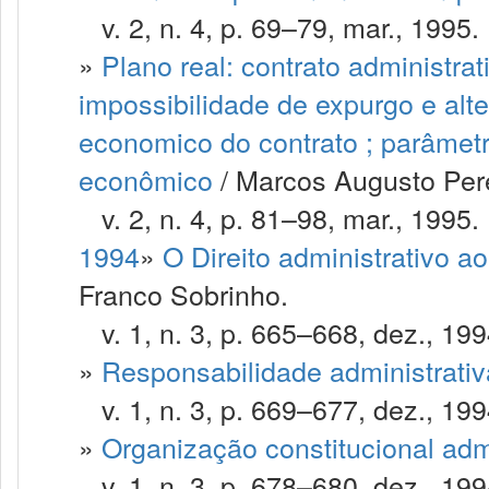
v. 2, n. 4, p. 69–79, mar., 1995.
»
Plano real: contrato administrat
impossibilidade de expurgo e alter
economico do contrato ; parâmet
econômico
/ Marcos Augusto Per
v. 2, n. 4, p. 81–98, mar., 1995.
1994
»
O Direito administrativo ao
Franco Sobrinho.
v. 1, n. 3, p. 665–668, dez., 199
»
Responsabilidade administrativ
v. 1, n. 3, p. 669–677, dez., 199
»
Organização constitucional admi
v. 1, n. 3, p. 678–680, dez., 199