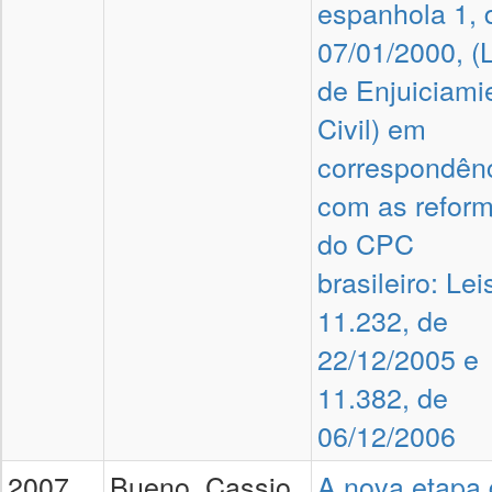
espanhola 1, 
07/01/2000, (
de Enjuiciami
Civil) em
correspondên
com as refor
do CPC
brasileiro: Lei
11.232, de
22/12/2005 e
11.382, de
06/12/2006
2007,
Bueno, Cassio
A nova etapa