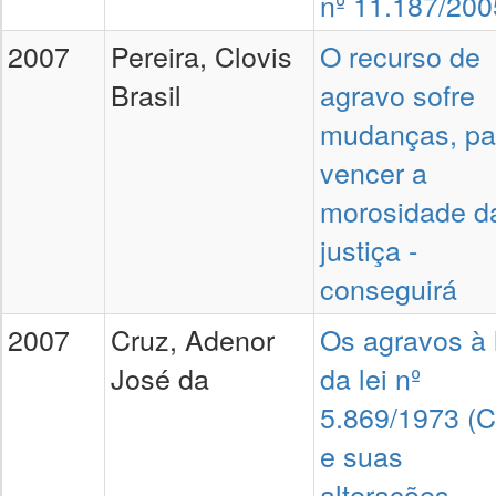
nº 11.187/200
2007
Pereira, Clovis
O recurso de
Brasil
agravo sofre
mudanças, pa
vencer a
morosidade d
justiça -
conseguirá
2007
Cruz, Adenor
Os agravos à 
José da
da lei nº
5.869/1973 (
e suas
alterações,