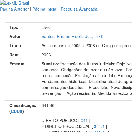
Página Anterior
|
Página Inicial
|
Pesquisa Avançada
Tipo
Livro
Autor
Santos, Ernane Fidélis dos, 1940
Título
As reformas de 2005 e 2006 do Código de proces
Data
2006
Ementa
Sumário:
Execução dos títulos judiciais: Objet
sentença. Obrigações de fazer ou não fazer. P
para a execução. Prestação alimentícia. Execuçã
Fundamentos históricos. Disciplina atual do agr
comunicação dos atos -- Prescrição. Nova disci
prevenção -- Ação rescisória. Medida antecipatóri
Classificação
341.46
(
CDDir
)
DIREITO PÚBLICO [
341
]
» DIREITO PROCESSUAL [
341.4
]