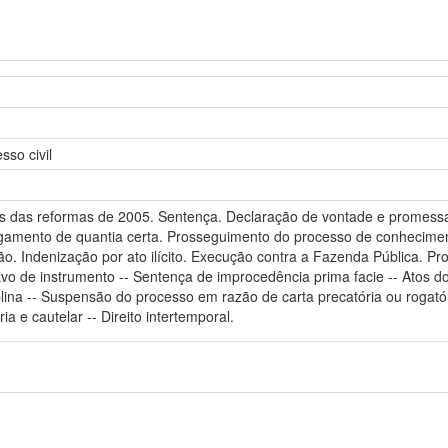
so civil
ivos das reformas de 2005. Sentença. Declaração de vontade e promes
agamento de quantia certa. Prosseguimento do processo de conhecime
o. Indenização por ato ilícito. Execução contra a Fazenda Pública. Pr
avo de instrumento -- Sentença de improcedência prima facie -- Atos do
plina -- Suspensão do processo em razão de carta precatória ou rogató
a e cautelar -- Direito intertemporal.