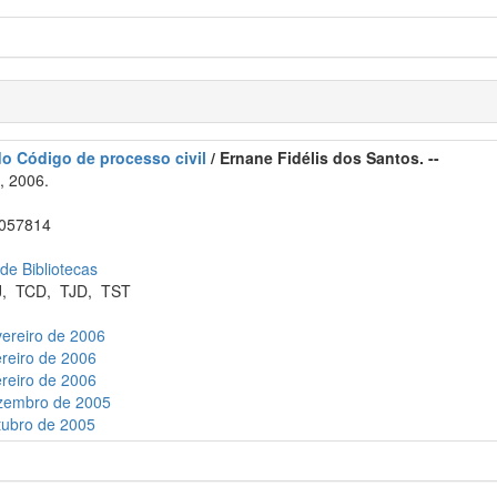
do Código de processo civil
/ Ernane Fidélis dos Santos. --
, 2006.
057814
 de Bibliotecas
J
,
TCD
,
TJD
,
TST
vereiro de 2006
ereiro de 2006
ereiro de 2006
ezembro de 2005
tubro de 2005