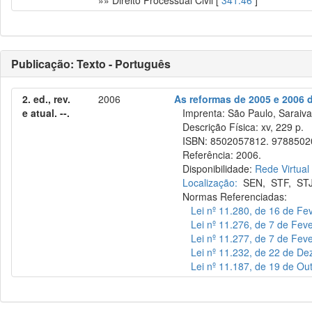
»» Direito Processual Civil [
341.46
]
Publicação: Texto - Português
2. ed., rev.
2006
As reformas de 2005 e 2006 
e atual. --.
Imprenta: São Paulo, Saraiva
Descrição Física: xv, 229 p.
ISBN: 8502057812. 9788502
Referência: 2006.
Disponibilidade:
Rede Virtual
Localização:
SEN
,
STF
,
ST
Normas Referenciadas:
Lei nº 11.280, de 16 de Fe
Lei nº 11.276, de 7 de Fev
Lei nº 11.277, de 7 de Fev
Lei nº 11.232, de 22 de D
Lei nº 11.187, de 19 de Ou