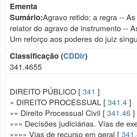
Ementa
Agravo retido: a regra -- A
Sumário:
relator do agravo de instrumento -- As
Um reforço aos poderes do juiz singu
Classificação (
CDDir
)
341.4655
DIREITO PÚBLICO [
341
]
» DIREITO PROCESSUAL [
341.4
]
»» Direito Processual Civil [
341.46
]
»»» Decisões judiciárias. Vias de ex
»»»» Vias de recurso em geral [
341