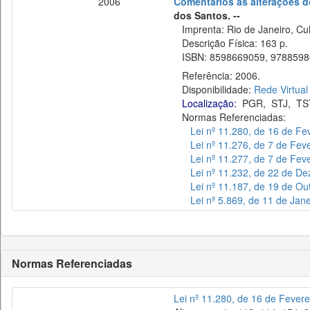
2006
Comentários às alterações do c
dos Santos. --
Imprenta: Rio de Janeiro, Cult
Descrição Física: 163 p.
ISBN: 8598669059, 9788598
Referência: 2006.
Disponibilidade:
Rede Virtual
Localização:
PGR
,
STJ
,
TS
Normas Referenciadas:
Lei nº 11.280, de 16 de Fe
Lei nº 11.276, de 7 de Fev
Lei nº 11.277, de 7 de Fev
Lei nº 11.232, de 22 de D
Lei nº 11.187, de 19 de O
Lei nº 5.869, de 11 de Jan
Normas Referenciadas
Lei nº 11.280, de 16 de Fevere