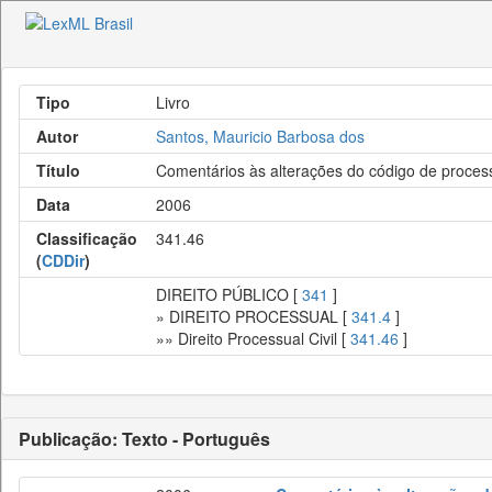
Tipo
Livro
Autor
Santos, Mauricio Barbosa dos
Título
Comentários às alterações do código de processo
Data
2006
Classificação
341.46
(
CDDir
)
DIREITO PÚBLICO [
341
]
» DIREITO PROCESSUAL [
341.4
]
»» Direito Processual Civil [
341.46
]
Publicação: Texto - Português