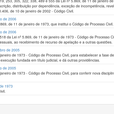
219, 253, 305, 322, 338, 489 e 555 da Lei nº 5.869, de 11 de janeiro d
escrição, distribuição por dependência, exceção de incompetência, reveli
0.406, de 10 de janeiro de 2002 - Código Civil.
ro de 2006
.869, de 11 de janeiro de 1973, que institui o Código de Processo Civil.
ro de 2006
 518 da Lei nº 5.869, de 11 de janeiro de 1973 - Código de Processo Ci
ssuais, ao recebimento de recurso de apelação e a outras questões.
mbro de 2005
e janeiro de 1973 - Código de Processo Civil, para estabelecer a fas
à execução fundada em título judicial, e dá outras providências.
ro de 2005
 janeiro de 1973 - Código de Processo Civil, para conferir nova discipl
 de 1973
vil.