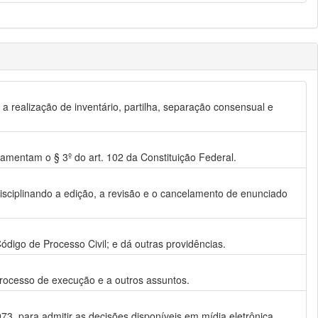
o a realização de inventário, partilha, separação consensual e
ulamentam o § 3º do art. 102 da Constituição Federal.
disciplinando a edição, a revisão e o cancelamento de enunciado
Código de Processo Civil; e dá outras providências.
o processo de execução e a outros assuntos.
973, para admitir as decisões disponíveis em mídia eletrônica,