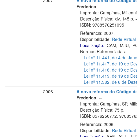
2007
A nova reforma do Código de p
Frederico. --
Imprenta: Campinas, Millenni
Descrição Física: xiv, 145 p. -
ISBN: 9788576251095
Referência: 2007.
Disponibilidade:
Rede Virtual
Localização:
CAM
,
MJU
,
P
Normas Referenciadas:
Lei nº 11.441, de 4 de Jan
Lei nº 11.417, de 19 de D
Lei nº 11.418, de 19 de D
Lei nº 11.419, de 19 de D
Lei nº 11.382, de 6 de De
2006
A nova reforma do Código de p
Frederico. --
Imprenta: Campinas, SP, Mill
Descrição Física: 75 p.
ISBN: 8576250772, 9788576
Referência: 2006.
Disponibilidade:
Rede Virtual
Localização:
SEN
,
STJ
,
TJ