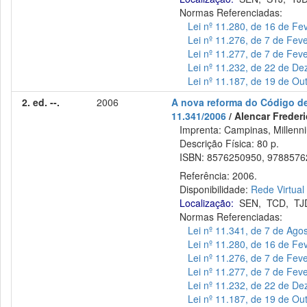
Normas Referenciadas:
Lei nº 11.280, de 16 de Fe
Lei nº 11.276, de 7 de Fev
Lei nº 11.277, de 7 de Fev
Lei nº 11.232, de 22 de D
Lei nº 11.187, de 19 de Ou
2. ed. --.
2006
A nova reforma do Código de p
11.341/2006
/ Alencar Frederi
Imprenta: Campinas, Millenni
Descrição Física: 80 p.
ISBN: 8576250950, 9788576
Referência: 2006.
Disponibilidade:
Rede Virtual
Localização:
SEN
,
TCD
,
TJ
Normas Referenciadas:
Lei nº 11.341, de 7 de Ago
Lei nº 11.280, de 16 de Fe
Lei nº 11.276, de 7 de Fev
Lei nº 11.277, de 7 de Fev
Lei nº 11.232, de 22 de D
Lei nº 11.187, de 19 de Ou