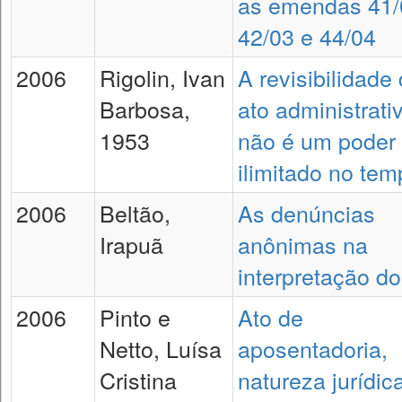
as emendas 41/
42/03 e 44/04
2006
Rigolin, Ivan
A revisibilidade
Barbosa,
ato administrati
1953
não é um poder
ilimitado no te
2006
Beltão,
As denúncias
Irapuã
anônimas na
interpretação d
2006
Pinto e
Ato de
Netto, Luísa
aposentadoria,
Cristina
natureza jurídic