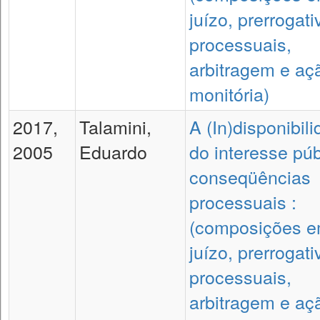
juízo, prerrogati
processuais,
arbitragem e aç
monitória)
2017,
Talamini,
A (In)disponibil
2005
Eduardo
do interesse púb
conseqüências
processuais :
(composições 
juízo, prerrogati
processuais,
arbitragem e aç