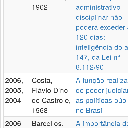
1962
administrativo
disciplinar não
poderá exceder 
120 dias:
inteligência do a
147, da Lei n°
8.112/90
2006,
Costa,
A função realiz
2005,
Flávio Dino
do poder judiciá
2004
de Castro e,
as políticas púb
1968
no Brasil
2006
Barcellos,
A importância d