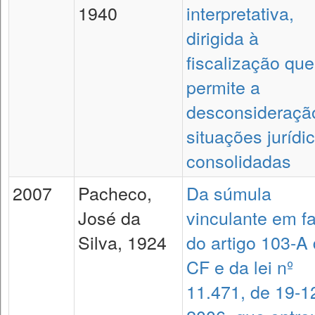
1940
interpretativa,
dirigida à
fiscalização qu
permite a
desconsideraçã
situações jurídi
consolidadas
2007
Pacheco,
Da súmula
José da
vinculante em f
Silva, 1924
do artigo 103-A
CF e da lei nº
11.471, de 19-1