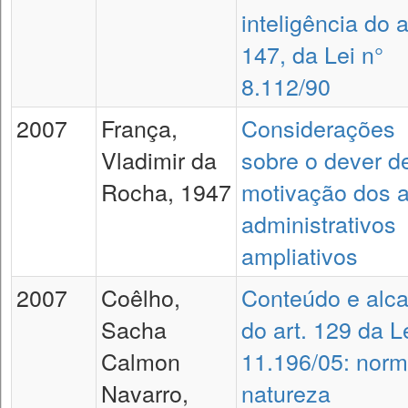
inteligência do a
147, da Lei n°
8.112/90
2007
França,
Considerações
Vladimir da
sobre o dever d
Rocha, 1947
motivação dos a
administrativos
ampliativos
2007
Coêlho,
Conteúdo e alc
Sacha
do art. 129 da L
Calmon
11.196/05: nor
Navarro,
natureza