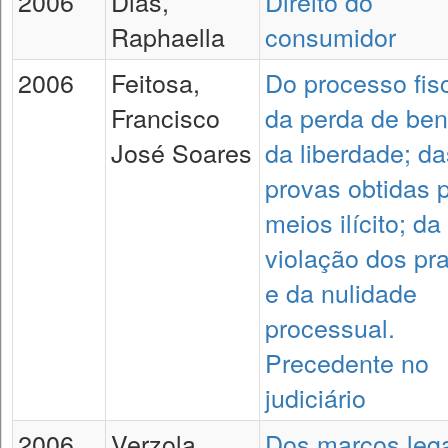
2006
Dias,
Direito do
Raphaella
consumidor
2006
Feitosa,
Do processo fisc
Francisco
da perda de ben
José Soares
da liberdade; da
provas obtidas 
meios ilícito; da
violação dos pr
e da nulidade
processual.
Precedente no
judiciário
2006
Verzola,
Dos marcos leg