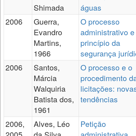
Shimada
águas
2006
Guerra,
O processo
Evandro
administrativo e
Martins,
princípio da
1966
segurança juríd
2006
Santos,
O processo e o
Márcia
procedimento d
Walquiria
licitações: nova
Batista dos,
tendências
1961
2006,
Alves, Léo
Petição
2005
da Silva
administrativa