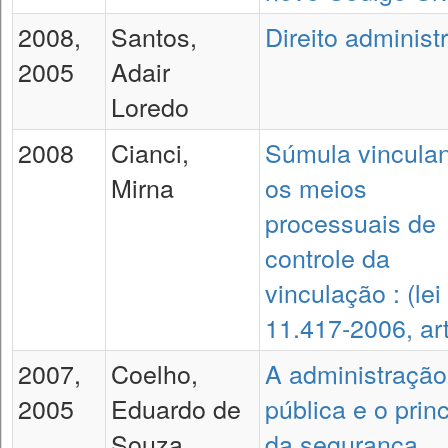
2008,
Santos,
Direito administ
2005
Adair
Loredo
2008
Cianci,
Súmula vinculan
Mirna
os meios
processuais de
controle da
vinculação : (lei
11.417-2006, art
2007,
Coelho,
A administração
2005
Eduardo de
pública e o princ
Souza
da segurança