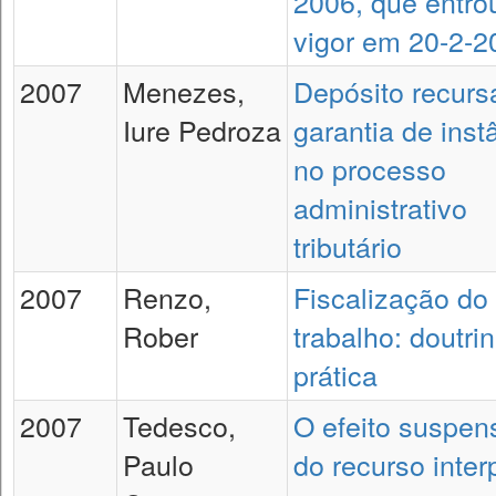
2006, que entr
vigor em 20-2-2
2007
Menezes,
Depósito recursa
Iure Pedroza
garantia de inst
no processo
administrativo
tributário
2007
Renzo,
Fiscalização do
Rober
trabalho: doutri
prática
2007
Tedesco,
O efeito suspen
Paulo
do recurso inter