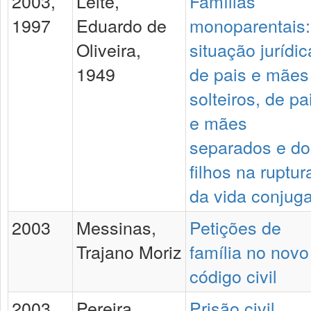
2003,
Leite,
Famílias
1997
Eduardo de
monoparentais:
Oliveira,
situação jurídic
1949
de pais e mães
solteiros, de pa
e mães
separados e do
filhos na ruptur
da vida conjuga
2003
Messinas,
Petições de
Trajano Moriz
família no novo
código civil
2003
Pereira,
Prisão civil,