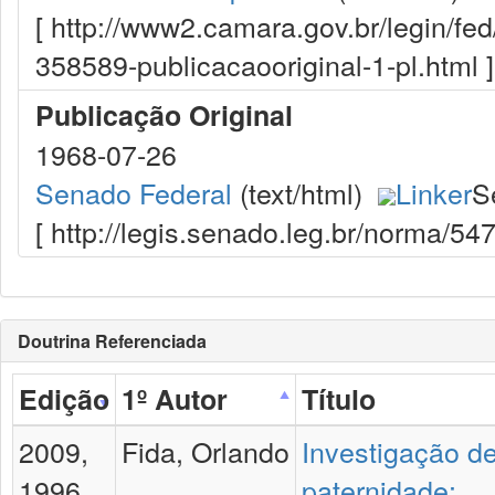
[ http://www2.camara.gov.br/legin/fed
358589-publicacaooriginal-1-pl.html ]
Publicação Original
1968-07-26
Senado Federal
(text/html)
Linker
S
[ http://legis.senado.leg.br/norma/5
Doutrina Referenciada
Edição
1º Autor
Título
2009,
Fida, Orlando
Investigação d
1996,
paternidade: