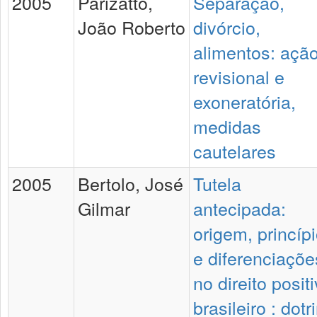
2005
Parizatto,
Separação,
João Roberto
divórcio,
alimentos: açã
revisional e
exoneratória,
medidas
cautelares
2005
Bertolo, José
Tutela
Gilmar
antecipada:
origem, princíp
e diferenciaçõe
no direito posit
brasileiro : dotr