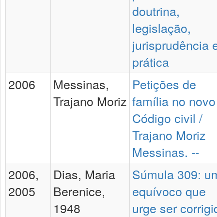
doutrina,
legislação,
jurisprudência 
prática
2006
Messinas,
Petições de
Trajano Moriz
família no novo
Código civil /
Trajano Moriz
Messinas. --
2006,
Dias, Maria
Súmula 309: u
2005
Berenice,
equívoco que
1948
urge ser corrigi