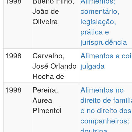
1998
Bueno Filho,
Alimentos:
João de
comentário,
Oliveira
legislação,
prática e
jurisprudência
1998
Carvalho,
Alimentos e co
José Orlando
julgada
Rocha de
1998
Pereira,
Alimentos no
Aurea
direito de famili
Pimentel
e no direito dos
companheiros:
doutrina,