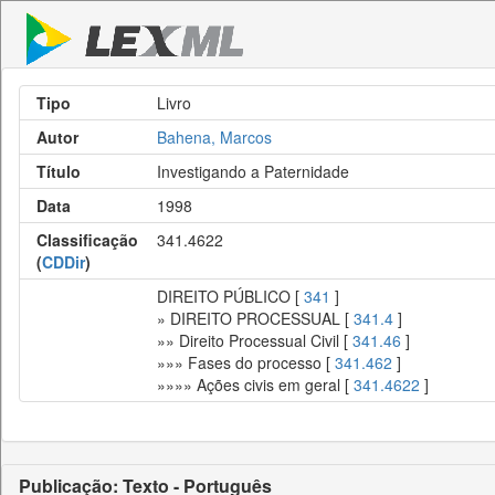
Tipo
Livro
Autor
Bahena, Marcos
Título
Investigando a Paternidade
Data
1998
Classificação
341.4622
(
CDDir
)
DIREITO PÚBLICO [
341
]
» DIREITO PROCESSUAL [
341.4
]
»» Direito Processual Civil [
341.46
]
»»» Fases do processo [
341.462
]
»»»» Ações civis em geral [
341.4622
]
Publicação: Texto - Português