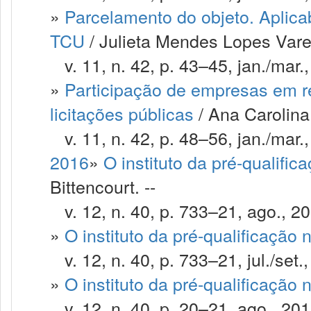
»
Parcelamento do objeto. Aplica
TCU
/ Julieta Mendes Lopes Vare
v. 11, n. 42, p. 43–45, jan./mar.
»
Participação de empresas em re
licitações públicas
/ Ana Carolin
v. 11, n. 42, p. 48–56, jan./mar.
2016
»
O instituto da pré-qualific
Bittencourt. --
v. 12, n. 40, p. 733–21, ago., 20
»
O instituto da pré-qualificação 
v. 12, n. 40, p. 733–21, jul./set.
»
O instituto da pré-qualificação 
v. 12, n. 40, p. 20–21, ago., 201