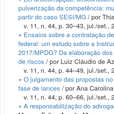
pulverização da competência: muda
partir do caso SESI/MG
/ por Thi
v. 11, n. 44, p. 30–43, jul./set., 
»
Ensaios sobre a contratação de
federal: um estudo sobre a Instr
2017/MPDG? Da elaboração dos e
de riscos
/ por Luiz Cláudio de 
v. 11, n. 44, p. 44–49, jul./set., 
»
O julgamento das propostas no p
fase de lances
/ por Ana Carolin
v. 11, n. 44, p. 60–66, jul./set., 
»
A responsabilização do advogad