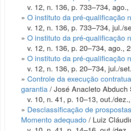
v. 12, n. 136, p. 733–734, ago.,
»
O instituto da pré-qualificação 
v. 12, n. 136, p. 733–734, jul./se
»
O instituto da pré-qualificação 
v. 12, n. 136, p. 20–734, ago., 
»
O instituto da pré-qualificação 
v. 12, n. 136, p. 20–734, jul./set
»
Controle da execução contratua
garantia
/ José Anacleto Abduch 
v. 10, n. 41, p. 10–13, out./dez.
»
Desclassificação de prosposta
Momento adequado
/ Luiz Cláud
v. 10, n. 41, p. 14–16, out./dez.