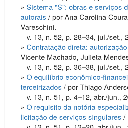
»
Sistema "S": obras e serviços d
autorais
/ por Ana Carolina Cour
Vareschini.
v. 13, n. 52, p. 28–34, jul./set., 
»
Contratação direta: autorização 
Vicente Machado, Julieta Mendes
v. 13, n. 52, p. 36–38, jul./set., 
»
O equilíbrio econômico-financei
terceirizados
/ por Thiago Anders
v. 13, n. 51, p. 4–12, abr./jun., 
»
O requisito da notória especial
licitação de serviços singulares
/
v. 13, n. 51, p. 13–20, abr./jun.,