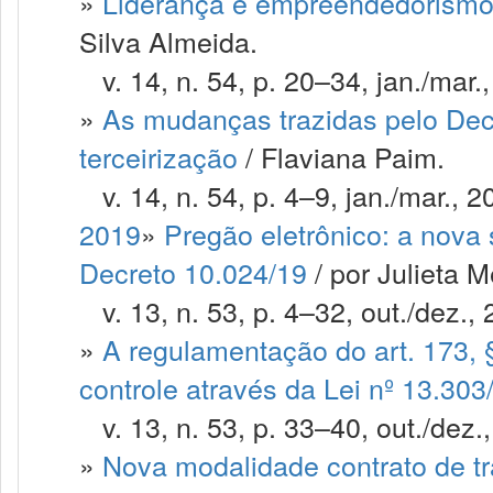
»
Liderança e empreendedorismo 
Silva Almeida.
v. 14, n. 54, p. 20–34, jan./mar.
»
As mudanças trazidas pelo Decr
terceirização
/ Flaviana Paim.
v. 14, n. 54, p. 4–9, jan./mar., 2
2019
»
Pregão eletrônico: a nova 
Decreto 10.024/19
/ por Julieta 
v. 13, n. 53, p. 4–32, out./dez., 
»
A regulamentação do art. 173, 
controle através da Lei nº 13.30
v. 13, n. 53, p. 33–40, out./dez.
»
Nova modalidade contrato de tr