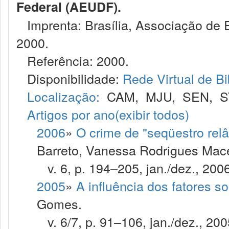
Federal (AEUDF).
Imprenta: Brasília, Associação de E
2000.
Referência: 2000.
Disponibilidade:
Rede Virtual de Bi
Localização:
CAM
,
MJU
,
SEN
,
S
Artigos por ano
(exibir todos)
2006
»
O crime de "seqüestro relâ
Barreto, Vanessa Rodrigues Maced
v. 6, p. 194–205, jan./dez., 2006
2005
»
A influência dos fatores so
Gomes.
v. 6/7, p. 91–106, jan./dez., 200