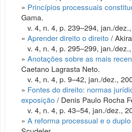
»
Princípios processuais constitu
Gama.
v. 4, n. 4, p. 239–294, jan./dez.
»
Aprender direito o direito
/ Akir
v. 4, n. 4, p. 295–299, jan./dez.
»
Anotações sobre as mais recent
Caetano Lagrasta Neto.
v. 4, n. 4, p. 9–42, jan./dez., 20
»
Fontes do direito: normas juríd
exposição
/ Denis Paulo Rocha F
v. 4, n. 4, p. 43–54, jan./dez., 2
»
A reforma processual e o duplo 
Scudeler.