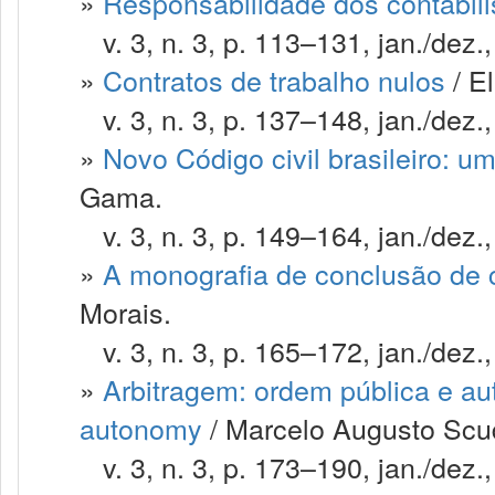
»
Responsabilidade dos contabili
v. 3, n. 3, p. 113–131, jan./dez.
»
Contratos de trabalho nulos
/ El
v. 3, n. 3, p. 137–148, jan./dez.
»
Novo Código civil brasileiro: 
Gama.
v. 3, n. 3, p. 149–164, jan./dez.
»
A monografia de conclusão de 
Morais.
v. 3, n. 3, p. 165–172, jan./dez.
»
Arbitragem: ordem pública e aut
autonomy
/ Marcelo Augusto Scud
v. 3, n. 3, p. 173–190, jan./dez.