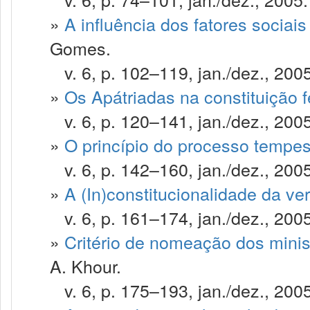
»
A influência dos fatores sociais
Gomes.
v. 6, p. 102–119, jan./dez., 2005
»
Os Apátriadas na constituição 
v. 6, p. 120–141, jan./dez., 2005
»
O princípio do processo tempes
v. 6, p. 142–160, jan./dez., 2005
»
A (In)constitucionalidade da ver
v. 6, p. 161–174, jan./dez., 2005
»
Critério de nomeação dos minis
A. Khour.
v. 6, p. 175–193, jan./dez., 2005