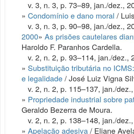
v. 3, n. 3, p. 73–89, jan./dez., 2
»
Condomínio e dano moral
/ Lui
v. 3, n. 3, p. 90–98, jan./dez., 2
2000
»
As prisões cautelares dian
Haroldo F. Paranhos Cardella.
v. 2, n. 2, p. 93–114, jan./dez., 
»
Substituição tributária no ICMS
e legalidade
/ José Luiz Vigna Sil
v. 2, n. 2, p. 115–137, jan./dez.
»
Propriedade industrial sobre pa
Geraldo Bezerra de Moura.
v. 2, n. 2, p. 138–148, jan./dez.
»
Apelação adesiva
/ Eliane Avel