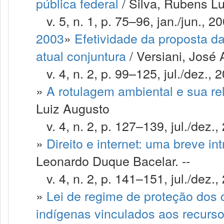
pública federal
/ Silva, Rubens L
v. 5, n. 1, p. 75–96, jan./jun., 20
2003
»
Efetividade da proposta da
atual conjuntura
/ Versiani, Jos
v. 4, n. 2, p. 99–125, jul./dez., 
»
A rotulagem ambiental e sua re
Luiz Augusto
v. 4, n. 2, p. 127–139, jul./dez.,
»
Direito e internet: uma breve in
Leonardo Duque Bacelar. --
v. 4, n. 2, p. 141–151, jul./dez.,
»
Lei de regime de proteção dos
indígenas vinculados aos recurso