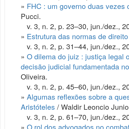
»
FHC : um governo duas vezes 
Pucci.
v. 3, n. 2, p. 23–30, jun./dez., 2
»
Estrutura das normas de direit
v. 3, n. 2, p. 31–44, jun./dez., 2
»
O dilema do juiz : justiça legal
decisão judicial fundamentada no
Oliveira.
v. 3, n. 2, p. 45–60, jun./dez., 2
»
Algumas reflexões sobre a que
Aristóteles
/ Waldir Leoncio Junio
v. 3, n. 2, p. 61–70, jun./dez., 2
»
O rol dos advogados no combat