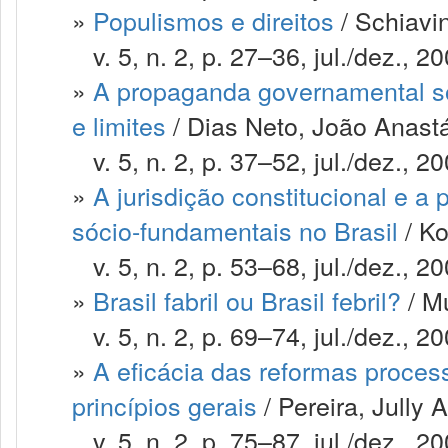
»
Populismos e direitos
/ Schiavi
v. 5, n. 2, p. 27–36, jul./dez., 20
»
A propaganda governamental sob
e limites
/ Dias Neto, João Anast
v. 5, n. 2, p. 37–52, jul./dez., 20
»
A jurisdição constitucional e a 
sócio-fundamentais no Brasil
/ Ko
v. 5, n. 2, p. 53–68, jul./dez., 20
»
Brasil fabril ou Brasil febril?
/ M
v. 5, n. 2, p. 69–74, jul./dez., 20
»
A eficácia das reformas proces
princípios gerais
/ Pereira, Jully 
v. 5, n. 2, p. 75–87, jul./dez., 20