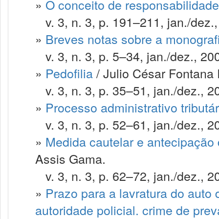
»
O conceito de responsabilidade 
v. 3, n. 3, p. 191–211, jan./dez.
»
Breves notas sobre a monografi
v. 3, n. 3, p. 5–34, jan./dez., 20
»
Pedofilia
/ Julio César Fontana
v. 3, n. 3, p. 35–51, jan./dez., 2
»
Processo administrativo tributá
v. 3, n. 3, p. 52–61, jan./dez., 2
»
Medida cautelar e antecipação d
Assis Gama.
v. 3, n. 3, p. 62–72, jan./dez., 2
»
Prazo para a lavratura do auto 
autoridade policial. crime de pre