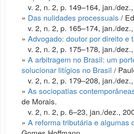
v. 2, n. 2, p. 149–164, jan./dez.
»
Das nulidades processuais
/ Ed
v. 2, n. 2, p. 165–174, jan./dez.
»
Advogado: doutor por direito e 
v. 2, n. 2, p. 175–178, jan./dez.
»
A arbitragem no Brasil: um por
solucionar litígios no Brasil
/ Paul
v. 2, n. 2, p. 179–208, jan./dez.
»
As sociopatias contemporâneas 
de Morais.
v. 2, n. 2, p. 6–23, jan./dez., 20
»
A reforma tributária e algumas 
Gomes Hoffmann.