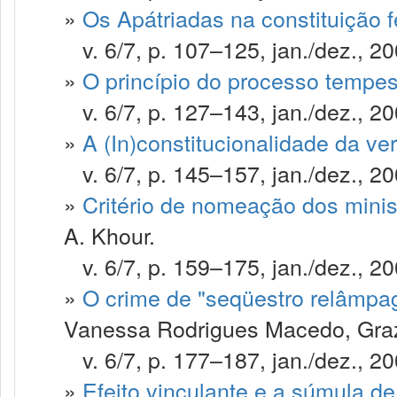
»
Os Apátriadas na constituição 
v. 6/7, p. 107–125, jan./dez., 20
»
O princípio do processo tempes
v. 6/7, p. 127–143, jan./dez., 20
»
A (In)constitucionalidade da ver
v. 6/7, p. 145–157, jan./dez., 20
»
Critério de nomeação dos minis
A. Khour.
v. 6/7, p. 159–175, jan./dez., 20
»
O crime de "seqüestro relâmpag
Vanessa Rodrigues Macedo, Grazi
v. 6/7, p. 177–187, jan./dez., 20
»
Efeito vinculante e a súmula d