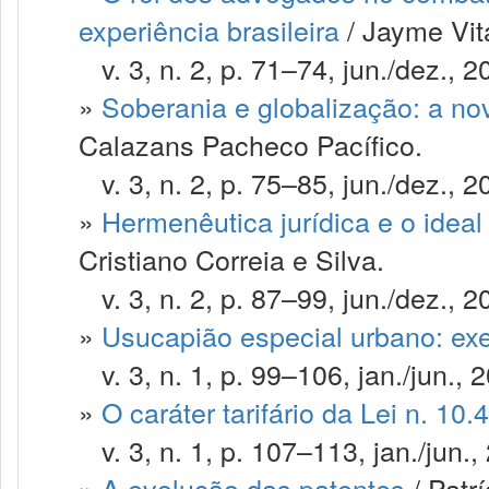
experiência brasileira
/ Jayme Vit
v. 3, n. 2, p. 71–74, jun./dez., 2
»
Soberania e globalização: a no
Calazans Pacheco Pacífico.
v. 3, n. 2, p. 75–85, jun./dez., 2
»
Hermenêutica jurídica e o ideal 
Cristiano Correia e Silva.
v. 3, n. 2, p. 87–99, jun./dez., 2
»
Usucapião especial urbano: exer
v. 3, n. 1, p. 99–106, jan./jun., 
»
O caráter tarifário da Lei n. 10
v. 3, n. 1, p. 107–113, jan./jun.,
»
A evolução das patentes
/ Patr