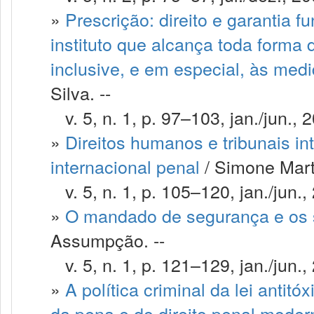
»
Prescrição: direito e garantia f
instituto que alcança toda form
inclusive, e em especial, às med
Silva. --
v. 5, n. 1, p. 97–103, jan./jun., 
»
Direitos humanos e tribunais in
internacional penal
/ Simone Mart
v. 5, n. 1, p. 105–120, jan./jun.,
»
O mandado de segurança e os s
Assumpção. --
v. 5, n. 1, p. 121–129, jan./jun.,
»
A política criminal da lei antit
da pena e do direito penal moder