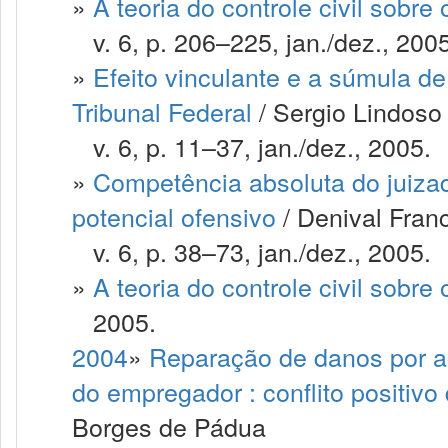
»
A teoria do controle civil sobre 
v. 6, p. 206–225, jan./dez., 2005
»
Efeito vinculante e a súmula d
Tribunal Federal
/ Sergio Lindoso
v. 6, p. 11–37, jan./dez., 2005.
»
Competência absoluta do juizad
potencial ofensivo
/ Denival Franc
v. 6, p. 38–73, jan./dez., 2005.
»
A teoria do controle civil sobre 
2005.
2004
»
Reparação de danos por ac
do empregador : conflito positiv
Borges de Pádua