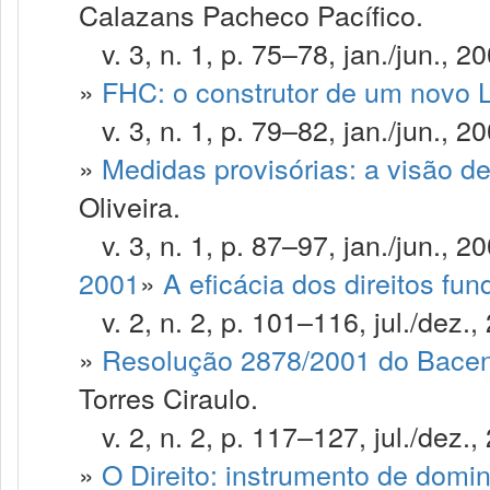
Calazans Pacheco Pacífico.
v. 3, n. 1, p. 75–78, jan./jun., 20
»
FHC: o construtor de um novo L
v. 3, n. 1, p. 79–82, jan./jun., 20
»
Medidas provisórias: a visão 
Oliveira.
v. 3, n. 1, p. 87–97, jan./jun., 20
2001
»
A eficácia dos direitos fu
v. 2, n. 2, p. 101–116, jul./dez.,
»
Resolução 2878/2001 do Bacen: 
Torres Ciraulo.
v. 2, n. 2, p. 117–127, jul./dez.,
»
O Direito: instrumento de domi