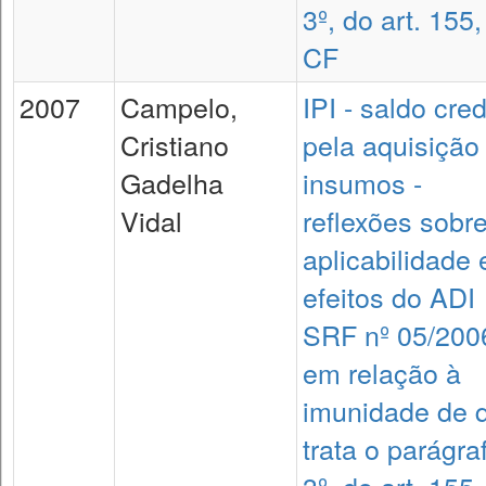
3º, do art. 155,
CF
2007
Campelo,
IPI - saldo cre
Cristiano
pela aquisição
Gadelha
insumos -
Vidal
reflexões sobr
aplicabilidade 
efeitos do ADI
SRF nº 05/200
em relação à
imunidade de 
trata o parágra