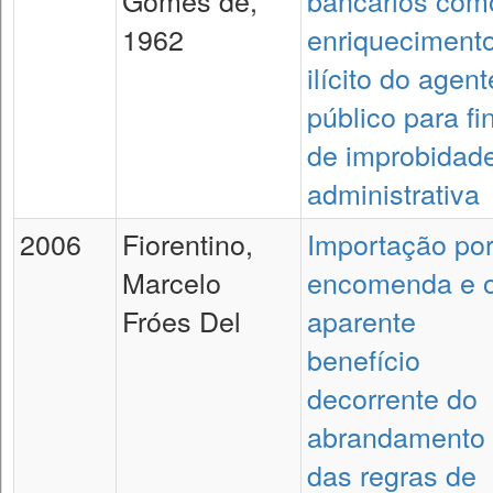
Gomes de,
bancários com
1962
enriqueciment
ilícito do agent
público para fi
de improbidad
administrativa
2006
Fiorentino,
Importação po
Marcelo
encomenda e 
Fróes Del
aparente
benefício
decorrente do
abrandamento
das regras de