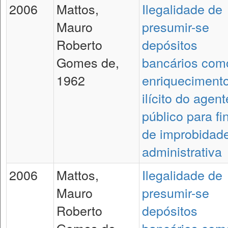
2006
Mattos,
Ilegalidade de
Mauro
presumir-se
Roberto
depósitos
Gomes de,
bancários com
1962
enriqueciment
ilícito do agent
público para fi
de improbidad
administrativa
2006
Mattos,
Ilegalidade de
Mauro
presumir-se
Roberto
depósitos