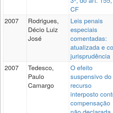
3º, do art. 155,
CF
2007
Rodrigues,
Leis penais
Décio Luiz
especiais
José
comentadas:
atualizada e c
jurisprudência
2007
Tedesco,
O efeito
Paulo
suspensivo do
Camargo
recurso
interposto cont
compensação
não declarada