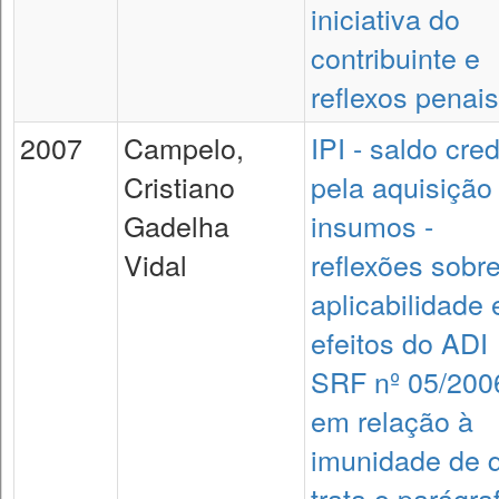
iniciativa do
contribuinte e
reflexos penais
2007
Campelo,
IPI - saldo cre
Cristiano
pela aquisição
Gadelha
insumos -
Vidal
reflexões sobr
aplicabilidade 
efeitos do ADI
SRF nº 05/200
em relação à
imunidade de 
trata o parágra