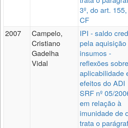
3º, do art. 155,
CF
2007
Campelo,
IPI - saldo cre
Cristiano
pela aquisição
Gadelha
insumos -
Vidal
reflexões sobr
aplicabilidade 
efeitos do ADI
SRF nº 05/200
em relação à
imunidade de 
trata o parágra