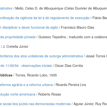
istrativo
/ Mello, Celso D. de Albuquerque (Celso Duvivier de Albuque
rdinação da vigência da lei à do regulamento de execução
/ Flávio Bau
 disciplinar e dever funcional de sigilo
/ Francisco Mauro Dias
 da propriedade privada
/ Gustavo Tepedino ; traduzido com a colabora
o
/ J. Cretella Júnior
oritários dos atos unilaterais de outorga administrativa
/ Jessé Torres 
4, de 11/06/94 : observações iniciais
/ Oscar Dias Corrêa
Públicas
/ Torres, Ricardo Lobo, 1935
reforma agrária e a reforma urbana
/ Ricardo Pereira Lira
volução norte-americana
/ Roberto Rosas
 e social dos juízes nas democracias modernas
/ Aguiar Júnior, Ruy R