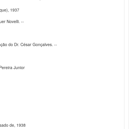
rque), 1937
er Novelli. --
ção do Dr. César Gonçalves. --
Pereira Junior
osado de, 1938