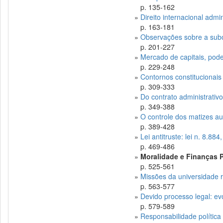
p. 135-162
»
Direito internacional admin
p. 163-181
»
Observações sobre a subo
p. 201-227
»
Mercado de capitais, poder
p. 229-248
»
Contornos constitucionais
p. 309-333
»
Do contrato administrativ
p. 349-388
»
O controle dos matizes aut
p. 389-428
»
Lei antitruste: lei n. 8.88
p. 469-486
»
Moralidade e Finanças 
p. 525-561
»
Missões da universidade 
p. 563-577
»
Devido processo legal: e
p. 579-589
»
Responsabilidade política