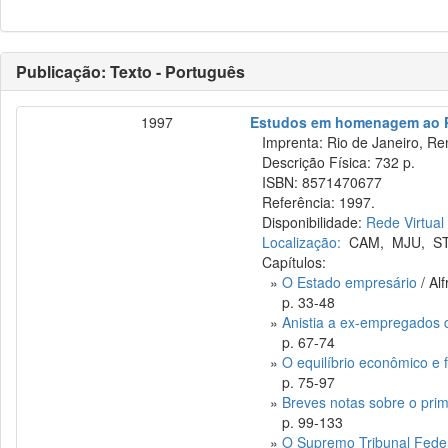
Publicação: Texto - Português
1997
Estudos em homenagem ao Pr
Imprenta: Rio de Janeiro, Re
Descrição Física: 732 p.
ISBN: 8571470677
Referência: 1997.
Disponibilidade:
Rede Virtual
Localização:
CAM
,
MJU
,
S
Capítulos:
»
O Estado empresário
/ Al
p. 33-48
»
Anistia a ex-empregados 
p. 67-74
»
O equilíbrio econômico e f
p. 75-97
»
Breves notas sobre o prim
p. 99-133
»
O Supremo Tribunal Feder