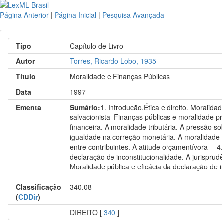
Página Anterior
|
Página Inicial
|
Pesquisa Avançada
Tipo
Capítulo de Livro
Autor
Torres, Ricardo Lobo, 1935
Título
Moralidade e Finanças Públicas
Data
1997
Ementa
Sumário:
1. Introdução.Ética e direito. Moralida
salvacionista. Finanças públicas e moralidade p
financeira. A moralidade tributária. A pressão so
igualdade na correção monetária. A moralidade o
entre contribuintes. A atitude orçamentívora -- 
declaração de inconstitucionalidade. A jurispr
Moralidade pública e eficácia da declaração de i
Classificação
340.08
(
CDDir
)
DIREITO [
340
]