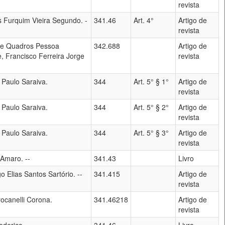
revista
s Furquim Vieira Segundo. -
341.46
Art. 4°
Artigo de
revista
de Quadros Pessoa
342.688
Artigo de
, Francisco Ferreira Jorge
revista
 Paulo Saraiva.
344
Art. 5° § 1°
Artigo de
revista
 Paulo Saraiva.
344
Art. 5° § 2°
Artigo de
revista
 Paulo Saraiva.
344
Art. 5° § 3°
Artigo de
revista
maro. --
341.43
Livro
o Elias Santos Sartório. --
341.415
Artigo de
revista
ocanelli Corona.
341.46218
Artigo de
revista