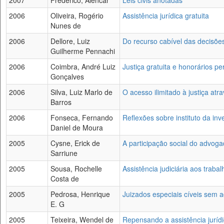
2007
Frederico, Alencar
Leis civis anotadas
2006
Oliveira, Rogério
Assistência jurídica gratuita
Nunes de
2006
Dellore, Luiz
Do recurso cabível das decisões
Guilherme Pennachi
2006
Coimbra, André Luiz
Justiça gratuita e honorários per
Gonçalves
2006
Silva, Luiz Marlo de
O acesso ilimitado à justiça atr
Barros
2006
Fonseca, Fernando
Reflexões sobre instituto da in
Daniel de Moura
2005
Cysne, Erick de
A participação social do advog
Sarriune
2005
Sousa, Rochelle
Assistência judiciária aos traba
Costa de
2005
Pedrosa, Henrique
Juizados especiais cíveis sem 
E. G
2005
Teixeira, Wendel de
Repensando a assistência jurídic