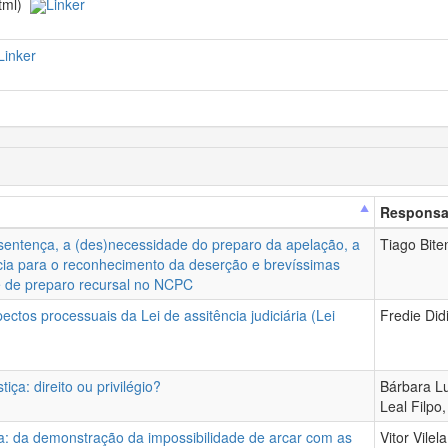
html)
Linker
Linker
Responsa
sentença, a (des)necessidade do preparo da apelação, a
Tiago Bite
cia para o reconhecimento da deserção e brevíssimas
e de preparo recursal no NCPC
pectos processuais da Lei de assitência judiciária (Lei
Fredie Didi
iça: direito ou privilégio?
Bárbara Lu
Leal Filpo,
ica: da demonstração da impossibilidade de arcar com as
Vitor Vilela