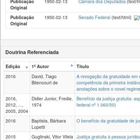
Publicação
1950-02-13
Câmara dos Deputados
(text/
Original
Publicação
1950-02-13
Senado Federal
(text/html)
Original
Doutrina Referenciada
Edição
1º Autor
Título
2016
David, Tiago
A revogação da gratuidade em 
Bitencourt de
competência da primeira instân
anotações sobre o novel regim
2016,
Didier Junior, Fredie,
Benefício da justiça gratuita: as
2012, ...,
1974
federal nº 1.060/50)
2005, 2004
2016
Baptista, Bárbara
O benefício da gratuidade de just
Lupetti
2015
Guglinski, Vitor Vilela
Justiça gratuita à pessoa juríd