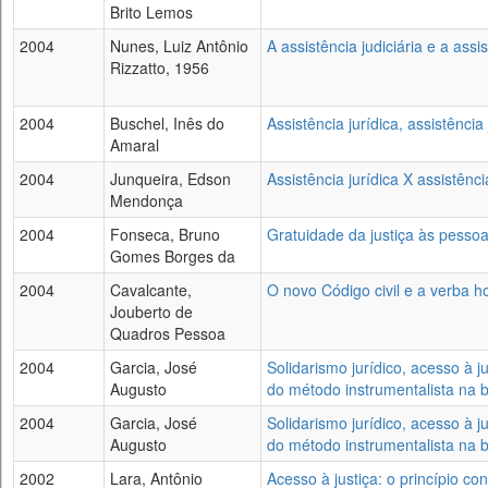
Brito Lemos
2004
Nunes, Luiz Antônio
A assistência judiciária e a assis
Rizzatto, 1956
2004
Buschel, Inês do
Assistência jurídica, assistência 
Amaral
2004
Junqueira, Edson
Assistência jurídica X assistênc
Mendonça
2004
Fonseca, Bruno
Gratuidade da justiça às pessoa
Gomes Borges da
2004
Cavalcante,
O novo Código civil e a verba h
Jouberto de
Quadros Pessoa
2004
Garcia, José
Solidarismo jurídico, acesso à j
Augusto
do método instrumentalista na b
2004
Garcia, José
Solidarismo jurídico, acesso à j
Augusto
do método instrumentalista na b
2002
Lara, Antônio
Acesso à justiça: o princípio co