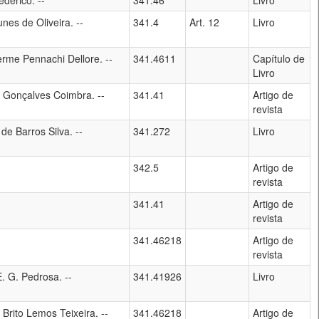
ederico. --
341.46
Livro
nes de Oliveira. --
341.4
Art. 12
Livro
erme Pennachi Dellore. --
341.4611
Capítulo de
Livro
 Gonçalves Coimbra. --
341.41
Artigo de
revista
de Barros Silva. --
341.272
Livro
342.5
Artigo de
revista
341.41
Artigo de
revista
341.46218
Artigo de
revista
. G. Pedrosa. --
341.41926
Livro
Brito Lemos Teixeira. --
341.46218
Artigo de