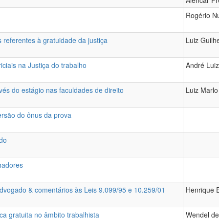
Alencar Fr
Rogério Nu
 referentes à gratuidade da justiça
Luiz Guilh
iciais na Justiça do trabalho
André Luiz
avés do estágio nas faculdades de direito
Luiz Marlo 
versão do ônus da prova
ado
lhadores
advogado & comentários às Leis 9.099/95 e 10.259/01
Henrique E
a gratuita no âmbito trabalhista
Wendel de 