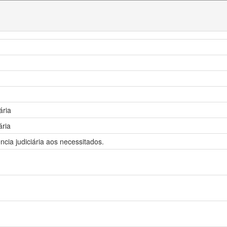
ária
ária
cia judiciária aos necessitados.