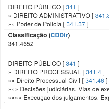
DIREITO PÚBLICO [
341
]
» DIREITO ADMINISTRATIVO [
341.
»» Poder de Polícia [
341.37
]
Classificação (
CDDir
)
341.4652
DIREITO PÚBLICO [
341
]
» DIREITO PROCESSUAL [
341.4
]
»» Direito Processual Civil [
341.46
]
»»» Decisões judiciárias. Vias de ex
»»»» Execução dos julgamentos. Exp