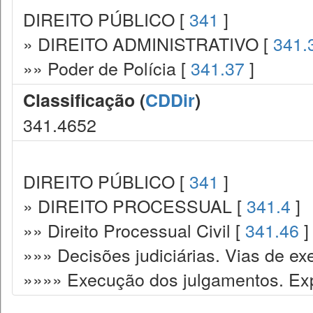
DIREITO PÚBLICO [
341
]
» DIREITO ADMINISTRATIVO [
341.
»» Poder de Polícia [
341.37
]
Classificação (
CDDir
)
341.4652
DIREITO PÚBLICO [
341
]
» DIREITO PROCESSUAL [
341.4
]
»» Direito Processual Civil [
341.46
]
»»» Decisões judiciárias. Vias de ex
»»»» Execução dos julgamentos. Exp