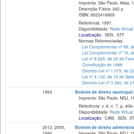
Imprenta: São Paulo, Atlas, 
Descrição Física: 242 p.
ISBN: 8522416869
Referência: 1997.
Disponibilidade:
Rede Virtual
Localização:
SEN
,
STF
Normas Referenciadas:
Lei Complementar nº 88, 
Lei Complementar nº 76, d
Lei nº 8.629, de 25 de Fev
Constituição de 1988
Decreto-Lei nº 1.075, de 2
Lei nº 4.132, de 10 de Se
Decreto-Lei nº 3.365, de 
1993
Boletim de direito municipa
Imprenta: São Paulo, NDJ, 1
Referência: v. 9, n. 7, p. 406–
Disponibilidade:
Rede Virtual
Localização:
CAM
,
SEN
,
S
2012, 2005,
Boletim de direito administra
1994
Imprenta: São Paulo, NDJ, 1