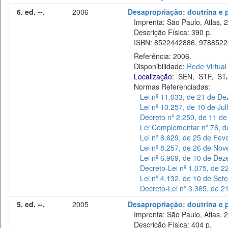
6. ed. --.
2006
Desapropriação: doutrina e p
Imprenta: São Paulo, Atlas, 
Descrição Física: 390 p.
ISBN: 8522442886, 9788522
Referência: 2006.
Disponibilidade:
Rede Virtual
Localização:
SEN
,
STF
,
ST
Normas Referenciadas:
Lei nº 11.033, de 21 de D
Lei nº 10.257, de 10 de Ju
Decreto nº 2.250, de 11 d
Lei Complementar nº 76, d
Lei nº 8.629, de 25 de Fev
Lei nº 8.257, de 26 de No
Lei nº 6.969, de 10 de De
Decreto-Lei nº 1.075, de 2
Lei nº 4.132, de 10 de Se
Decreto-Lei nº 3.365, de 
5. ed. --.
2005
Desapropriação: doutrina e p
Imprenta: São Paulo, Atlas, 
Descrição Física: 404 p.