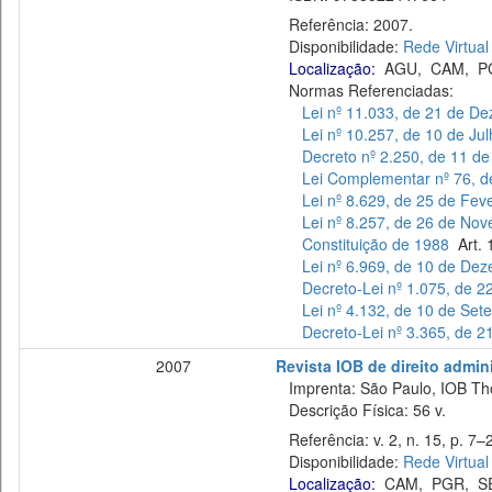
Referência: 2007.
Disponibilidade:
Rede Virtual
Localização:
AGU
,
CAM
,
P
Normas Referenciadas:
Lei nº 11.033, de 21 de D
Lei nº 10.257, de 10 de Ju
Decreto nº 2.250, de 11 d
Lei Complementar nº 76, d
Lei nº 8.629, de 25 de Fev
Lei nº 8.257, de 26 de No
Constituição de 1988
Art. 1
Lei nº 6.969, de 10 de De
Decreto-Lei nº 1.075, de 2
Lei nº 4.132, de 10 de Se
Decreto-Lei nº 3.365, de 
2007
Revista IOB de direito adminis
Imprenta: São Paulo, IOB Th
Descrição Física: 56 v.
Referência: v. 2, n. 15, p. 7–
Disponibilidade:
Rede Virtual
Localização:
CAM
,
PGR
,
S