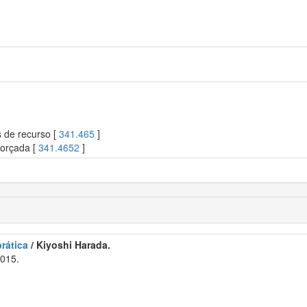
s de recurso [
341.465
]
forçada [
341.4652
]
rática
/ Kiyoshi Harada.
2015.