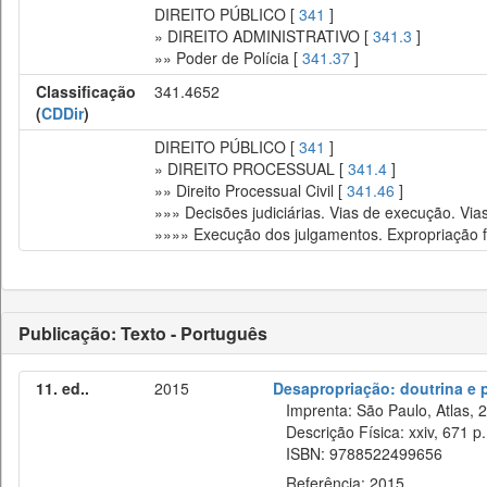
DIREITO PÚBLICO [
341
]
» DIREITO ADMINISTRATIVO [
341.3
]
»» Poder de Polícia [
341.37
]
Classificação
341.4652
(
CDDir
)
DIREITO PÚBLICO [
341
]
» DIREITO PROCESSUAL [
341.4
]
»» Direito Processual Civil [
341.46
]
»»» Decisões judiciárias. Vias de execução. Via
»»»» Execução dos julgamentos. Expropriação 
Publicação: Texto - Português
11. ed..
2015
Desapropriação: doutrina e p
Imprenta: São Paulo, Atlas, 
Descrição Física: xxiv, 671 p.
ISBN: 9788522499656
Referência: 2015.