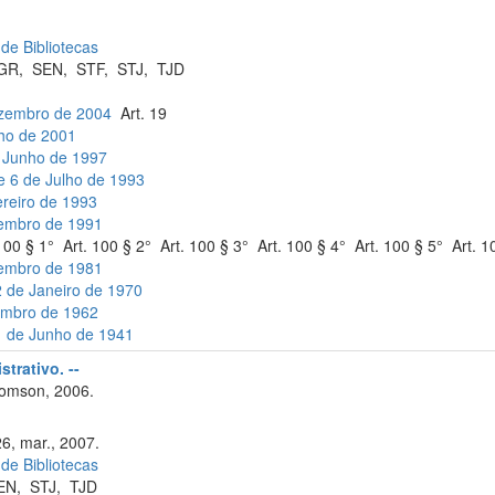
 de Bibliotecas
GR
,
SEN
,
STF
,
STJ
,
TJD
ezembro de 2004
Art. 19
lho de 2001
e Junho de 1997
e 6 de Julho de 1993
ereiro de 1993
vembro de 1991
00 § 1° Art. 100 § 2° Art. 100 § 3° Art. 100 § 4° Art. 100 § 5° Art. 1
zembro de 1981
2 de Janeiro de 1970
tembro de 1962
21 de Junho de 1941
trativo. --
omson, 2006.
26, mar., 2007.
 de Bibliotecas
EN
,
STJ
,
TJD