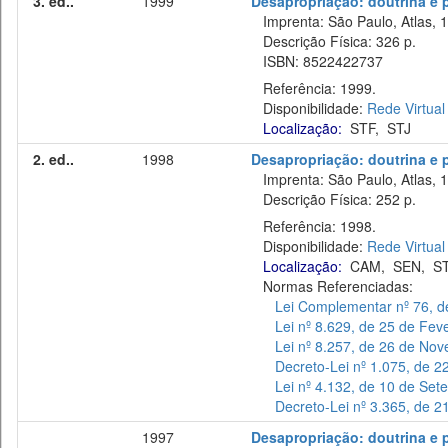
3. ed..
1999
Desapropriação: doutrina e p
Imprenta: São Paulo, Atlas, 
Descrição Física: 326 p.
ISBN: 8522422737
Referência: 1999.
Disponibilidade:
Rede Virtual
Localização:
STF
,
STJ
2. ed..
1998
Desapropriação: doutrina e p
Imprenta: São Paulo, Atlas, 
Descrição Física: 252 p.
Referência: 1998.
Disponibilidade:
Rede Virtual
Localização:
CAM
,
SEN
,
S
Normas Referenciadas:
Lei Complementar nº 76, d
Lei nº 8.629, de 25 de Fev
Lei nº 8.257, de 26 de No
Decreto-Lei nº 1.075, de 2
Lei nº 4.132, de 10 de Se
Decreto-Lei nº 3.365, de 
1997
Desapropriação: doutrina e p