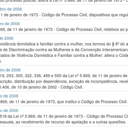
o processo judicial; altera a Lei nº 5.869, de 11 de janeiro de 1973 - 
mbro de 2006
11 de janeiro de 1973 - Código de Processo Civil, dispositivos que reg
bro de 2006
.869, de 11 de janeiro de 1973 - Código de Processo Civil, relativos a
 de 2006
violência doméstica e familiar contra a mulher, nos termos do § 8º do
 de Discriminação contra as Mulheres e da Convenção Interamericana p
zados de Violência Doméstica e Familiar contra a Mulher; altera o Có
s.
iro de 2006
219, 253, 305, 322, 338, 489 e 555 da Lei nº 5.869, de 11 de janeiro d
escrição, distribuição por dependência, exceção de incompetência, reveli
0.406, de 10 de janeiro de 2002 - Código Civil.
ro de 2006
.869, de 11 de janeiro de 1973, que institui o Código de Processo Civil.
ro de 2006
 518 da Lei nº 5.869, de 11 de janeiro de 1973 - Código de Processo Ci
ssuais, ao recebimento de recurso de apelação e a outras questões.