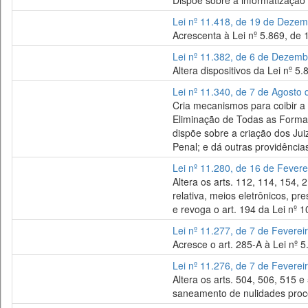
Dispõe sobre a informatização d
Lei nº 11.418, de 19 de Deze
Acrescenta à Lei nº 5.869, de 
Lei nº 11.382, de 6 de Dezem
Altera dispositivos da Lei nº 5
Lei nº 11.340, de 7 de Agosto
Cria mecanismos para coibir a 
Eliminação de Todas as Formas
dispõe sobre a criação dos Jui
Penal; e dá outras providência
Lei nº 11.280, de 16 de Fevere
Altera os arts. 112, 114, 154, 
relativa, meios eletrônicos, pr
e revoga o art. 194 da Lei nº 1
Lei nº 11.277, de 7 de Feverei
Acresce o art. 285-A à Lei nº 5
Lei nº 11.276, de 7 de Feverei
Altera os arts. 504, 506, 515 e
saneamento de nulidades proce