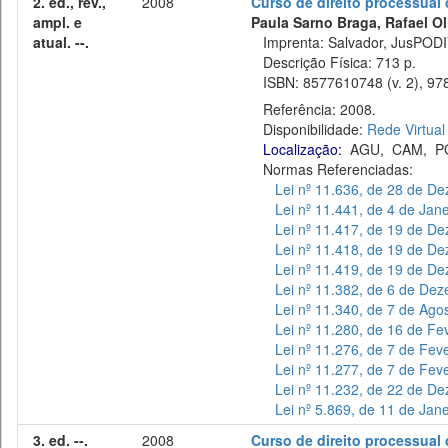
2. ed., rev.,
2008
Curso de direito processual 
ampl. e
Paula Sarno Braga, Rafael Oli
atual. --.
Imprenta: Salvador, JusPODI
Descrição Física: 713 p.
ISBN: 8577610748 (v. 2), 978
Referência: 2008.
Disponibilidade:
Rede Virtual
Localização:
AGU
,
CAM
,
P
Normas Referenciadas:
Lei nº 11.636, de 28 de D
Lei nº 11.441, de 4 de Jan
Lei nº 11.417, de 19 de D
Lei nº 11.418, de 19 de D
Lei nº 11.419, de 19 de D
Lei nº 11.382, de 6 de De
Lei nº 11.340, de 7 de Ago
Lei nº 11.280, de 16 de Fe
Lei nº 11.276, de 7 de Fev
Lei nº 11.277, de 7 de Fev
Lei nº 11.232, de 22 de D
Lei nº 5.869, de 11 de Jan
3. ed. --.
2008
Curso de direito processual 