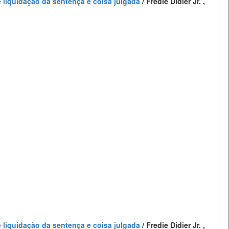
 e liquidação da sentença e coisa julgada
/ Fredie Didier Jr. ,
 e liquidação da sentença e coisa julgada
/ Fredie Didier Jr. ,