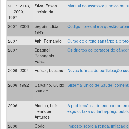
2017, 2013,
Silva, Edson
Manual do assessor jurídico munici
..., 2000,
Jacinto da
1997
2007, 2006
Séguin, Elida,
Código florestal e a questão urb
1949
2007
Aith, Fernando
Curso de direito sanitário: a prot
2007
Spagnol,
Os direitos do portador de cânce
Rosangela
Paiva
2006, 2004
Ferraz, Luciano
Novas formas de participação soci
2006, 1992
Carvalho, Guido
Sistema Único de Saúde: comentar
Ivan de
2006
Alochio, Luiz
A problemática do enquadramento
Henrique
esgoto: taxa ou tarifa/preço públi
Antunes
2006
Godoi,
Imposto sobre a renda, inflação 