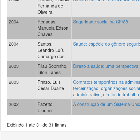
Fernanda de
Oliveira
2004
Regadas,
Seguridade social na CF/88
Manuela Edson
Chaves
2004
Santos,
Saúde: espécie do gênero seguri
Leandro Luís
Camargo dos
2003
Pilau Sobrinho,
Direito à saúde: uma perspectiva c
Liton Lanes
2003
Prinzo, Luis
Contratos temporários na adminis
Cesar Duarte
terceirização; organizações sociais
administrativo, direito do trabalho
2002
Pazetto,
A construção de um Sistema Único 
Cleomir
Exibindo 1 até 31 de 31 linhas