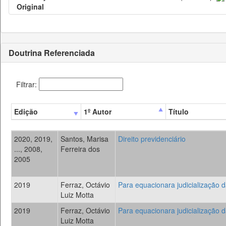
Original
Doutrina Referenciada
Filtrar:
Edição
1º Autor
Título
2020, 2019,
Santos, Marisa
Direito previdenciário
..., 2008,
Ferreira dos
2005
2019
Ferraz, Octávio
Para equacionara judicialização d
Luiz Motta
2019
Ferraz, Octávio
Para equacionara judicialização d
Luiz Motta