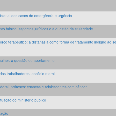
icional dos casos de emergência e urgência
o básico: aspectos jurídicos e a questão da titularidade
orço terapêutico: a distanásia como forma de tratamento indigno ao se
 mulher: a questão do abortamento
 dos trabalhadores: assédio moral
ederal: próteses: crianças e adolescentes com câncer
tuação do ministério público
icação