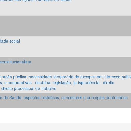
dade social
onstitucionalista
tração pública: necessidade temporária de excepcional interesse públi
; e cooperativas : doutrina, legislação, jurisprudência : direito
, direito processual do trabalho
de Saúde: aspectos históricos, conceituais e princípios doutrinários