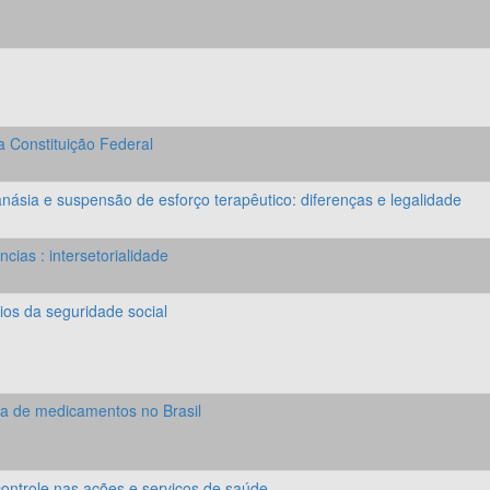
a Constituição Federal
stanásia e suspensão de esforço terapêutico: diferenças e legalidade
ias : intersetorialidade
pios da seguridade social
tica de medicamentos no Brasil
 controle nas ações e serviços de saúde