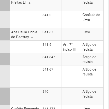
Freitas Lima. --
revista
341.2
Capítulo de
Livro
Ana Paula Oriola
341.67
Livro
de Raeffray. --
341.5
Art. 7°
Artigo de
inciso III
revista
341.347
Artigo de
revista
341.67
Artigo de
revista
340
Artigo de
revista
Claúdia Fernanda
341.373
Livro