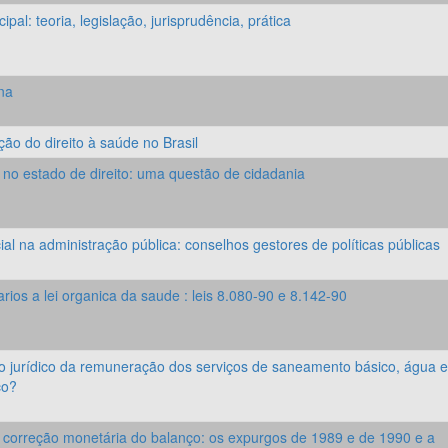
pal: teoria, legislação, jurisprudência, prática
ana
eção do direito à saúde no Brasil
r no estado de direito: uma questão de cidadania
al na administração pública: conselhos gestores de políticas públicas
ios a lei organica da saude : leis 8.080-90 e 8.142-90
 jurídico da remuneração dos serviços de saneamento básico, água e
co?
e correção monetária do balanço: os expurgos de 1989 e de 1990 e a