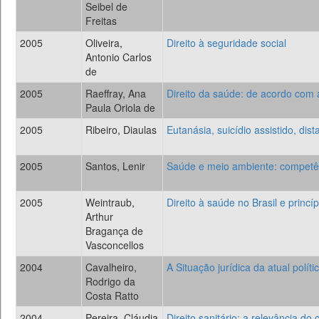
Seibel de
Freitas
2005
Oliveira,
Direito à seguridade social
Antonio Carlos
de
2005
Raeffray, Ana
Direito da saúde: de acordo com 
Paula Oriola de
2005
Ribeiro, Diaulas
Eutanásia, suicídio assistido, di
2005
Santos, Lenir
Saúde e meio ambiente: competênc
2005
Weintraub,
Direito à saúde no Brasil e princí
Arthur
Bragança de
Vasconcellos
2004
Cavalheiro,
A Situação jurídica da atual polí
Rodrigo da
Costa Ratto
2004
Pereira, Cláudia
Direito sanitário: a relevância do