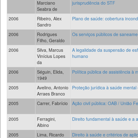
Marciano
jurisprudência do STF
Seabra de
2006
Ribeiro, Alex
Plano de saúde: cobertura incond
Sandro
2006
Rodrigues
Os serviços públicos de saneament
Filho, Geraldo
2006
Silva, Marcus
A legalidade da suspensão de esf
Vinícius Lopes
humano
da
2006
Séguin, Elida,
Política pública de assistência à
1949
2005
Avelino, Antonio
Proteção jurídica à saúde mental
Arraes Branco
2005
Carrer, Fabrício
Ação civil pública: OAB / União F
2005
Ferragini,
Direito fundamental à saúde e a a
Albino
2005
Lima, Ricardo
Direito à saúde e critérios de apl