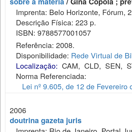
sobre a matéria
/ Gina Copola ; pr
Imprenta: Belo Horizonte, Fórum, 2
Descrição Física: 223 p.
ISBN: 9788577001057
Referência: 2008.
Disponibilidade:
Rede Virtual de Bi
Localização:
CAM
,
CLD
,
SEN
,
S
Norma Referenciada:
Lei nº 9.605, de 12 de Fevereiro
2006
doutrina gazeta juris
Imprenta: Rio de Janeiro, Portal Jur