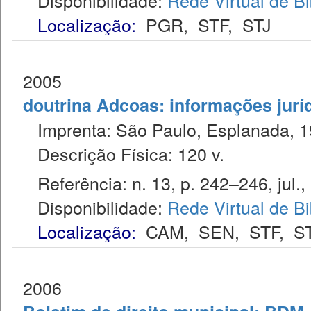
Disponibilidade:
Rede Virtual de Bi
Localização:
PGR
,
STF
,
STJ
2005
doutrina Adcoas: informações jurí
Imprenta: São Paulo, Esplanada, 1
Descrição Física: 120 v.
Referência: n. 13, p. 242–246, jul.,
Disponibilidade:
Rede Virtual de Bi
Localização:
CAM
,
SEN
,
STF
,
S
2006