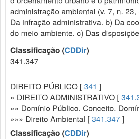
o ordenamento urbano e o patrimônio 
administração ambiental (v. 7, n. 23, o
Da infração administrativa. b) Da co
do meio ambiente. c) Das disposições
Classificação (
CDDir
)
341.347
DIREITO PÚBLICO [
341
]
» DIREITO ADMINISTRATIVO [
341.
»» Domínio Público. Conceito. Domín
»»» Direito Ambiental [
341.347
]
Classificação (
CDDir
)