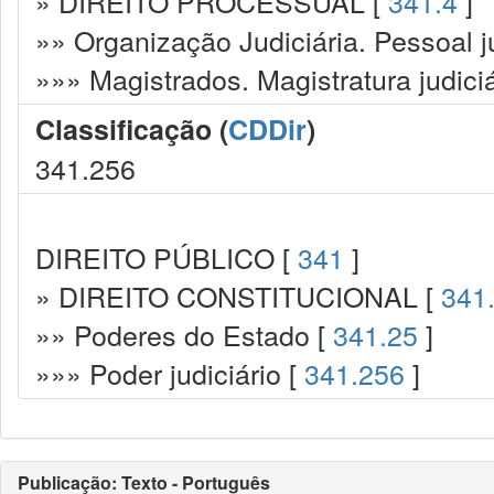
» DIREITO PROCESSUAL [
341.4
]
»» Organização Judiciária. Pessoal ju
»»» Magistrados. Magistratura judiciá
Classificação (
CDDir
)
341.256
DIREITO PÚBLICO [
341
]
» DIREITO CONSTITUCIONAL [
341
»» Poderes do Estado [
341.25
]
»»» Poder judiciário [
341.256
]
Publicação: Texto - Português