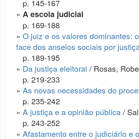
p. 145-167
»
A escola judicial
p. 169-188
»
O juiz e os valores dominantes: 
face dos anseios sociais por justiç
p. 189-195
»
Da justiça eleitoral
/ Rosas, Robe
p. 219-233
»
As novas necessidades do process
p. 235-242
»
A justiça e a opinião pública
/ Sal
p. 243-252
»
Afastamento entre o judiciário e