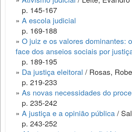
p. 145-167
»
A escola judicial
p. 169-188
»
O juiz e os valores dominantes: 
face dos anseios sociais por justiç
p. 189-195
»
Da justiça eleitoral
/ Rosas, Robe
p. 219-233
»
As novas necessidades do process
p. 235-242
»
A justiça e a opinião pública
/ Sal
p. 243-252