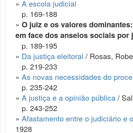
»
A escola judicial
p. 169-188
»
O juiz e os valores dominantes
em face dos anseios sociais por 
p. 189-195
»
Da justiça eleitoral
/ Rosas, Robe
p. 219-233
»
As novas necessidades do process
p. 235-242
»
A justiça e a opinião pública
/ Sal
p. 243-252
»
Afastamento entre o judiciário e
1928