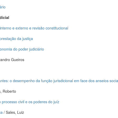
ário
dicial
 interno e externo e revisão constitucional
restação da justiça
tonomia do poder judiciário
Evandro Gueiros
antes: o desempenho da função jurisdicional em face dos anseios sociai
, Roberto
processo civil e os poderes do juíz
ca
/ Sales, Luiz