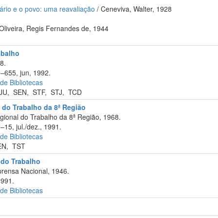
iário e o povo: uma reavaliação
/ Ceneviva, Walter, 1928
Oliveira, Regis Fernandes de, 1944
abalho
8.
3–655, jun, 1992.
 de Bibliotecas
JU
,
SEN
,
STF
,
STJ
,
TCD
 do Trabalho da 8ª Região
ional do Trabalho da 8ª Região, 1968.
–15, jul./dez., 1991.
 de Bibliotecas
EN
,
TST
 do Trabalho
rensa Nacional, 1946.
1991.
 de Bibliotecas