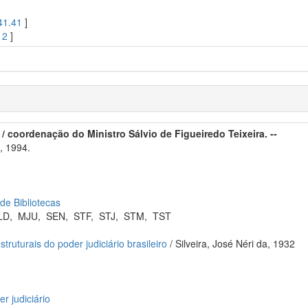
41.41
]
12
]
/ coordenação do Ministro Sálvio de Figueiredo Teixeira. --
, 1994.
 de Bibliotecas
LD
,
MJU
,
SEN
,
STF
,
STJ
,
STM
,
TST
struturais do poder judiciário brasileiro
/ Silveira, José Néri da, 1932
r judiciário