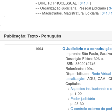
» DIREITO PROCESSUAL [
341.4
]
»» Organização Judiciária. Pessoal judiciário [
3
»»» Magistrados. Magistratura judiciária [
341.4
Publicação: Texto - Português
1994
O Judiciário e a constituição
Imprenta: São Paulo, Saraiva
Descrição Física: 326 p.
ISBN: 8502012746
Referência: 1994.
Disponibilidade:
Rede Virtual
Localização:
AGU
,
CAM
,
C
Capítulos:
»
Aspectos institucionais e e
p. 1-22
»
Poder judiciário
p. 23-30
»
O controle externo do pode