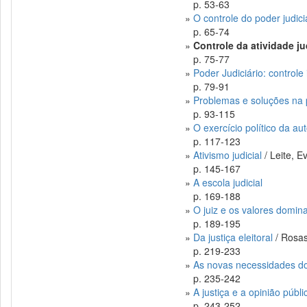
p. 53-63
»
O controle do poder judici
p. 65-74
»
Controle da atividade ju
p. 75-77
»
Poder Judiciário: controle
p. 79-91
»
Problemas e soluções na p
p. 93-115
»
O exercício político da au
p. 117-123
»
Ativismo judicial
/ Leite, 
p. 145-167
»
A escola judicial
p. 169-188
»
O juiz e os valores domin
p. 189-195
»
Da justiça eleitoral
/ Rosas
p. 219-233
»
As novas necessidades do 
p. 235-242
»
A justiça e a opinião públi
p. 243-252