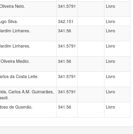
Oliveira Neto.
341.5791
Livro
ugo Silva.
342.151
Livro
Jardim Linhares.
341.56
Livro
Jardim Linhares.
341.5791
Livro
Oliveira Medici.
341.56
Livro
rlos da Costa Leite.
341.5791
Livro
ida, Carlos A.M. Guimarães,
341.5791
Livro
soli.
doso de Gusmão.
341.56
Livro