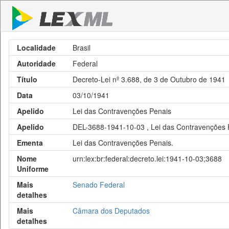
Localidade
Brasil
Autoridade
Federal
Título
Decreto-Lei nº 3.688, de 3 de Outubro de 1941
Data
03/10/1941
Apelido
Lei das Contravenções Penais
Apelido
DEL-3688-1941-10-03 , Lei das Contravenções 
Ementa
Lei das Contravenções Penais.
Nome
urn:lex:br:federal:decreto.lei:1941-10-03;3688
Uniforme
Mais
Senado Federal
detalhes
Mais
Câmara dos Deputados
detalhes