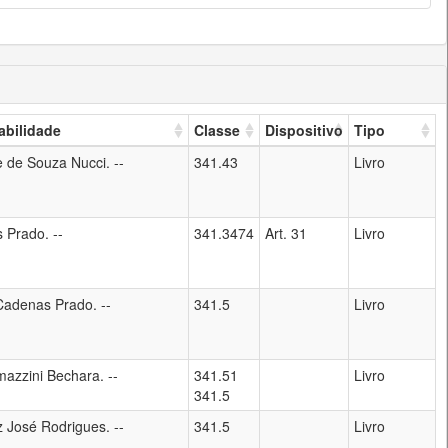
bilidade
Classe
Dispositivo
Tipo
 de Souza Nucci. --
341.43
Livro
 Prado. --
341.3474
Art. 31
Livro
adenas Prado. --
341.5
Livro
azzini Bechara. --
341.51
Livro
341.5
z José Rodrigues. --
341.5
Livro