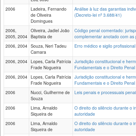
2006
Ladeira, Fernando
Análise à luz das garantias indi
de Oliveira
(Decreto-lei nº 3.688/41)
Domingues
2006,
Oliveira, Jadiel João
Código penal comentado: jurispr
2005, 2004
Baptista de
complementar anotado com as p
2006, 2004
Souza, Neri Tadeu
Erro médico e sigilo profissional
Camara
2006, 2004
Lopes, Carla Patrícia
Jurisdição constitucional e herm
Frade Nogueira
Fundamentais e o Direito Penal
2006, 2004
Lopes, Carla Patrícia
Jurisdição constitucional e herm
Frade Nogueira
Fundamentais e o Direito Penal
2006
Nucci, Guilherme de
Leis penais e processuais pena
Souza
2006
Lima, Arnaldo
O direito do silêncio durante o 
Siqueira de
autoridade
2006
Lima, Arnaldo
O direito do silêncio durante o 
Siqueira de
autoridade