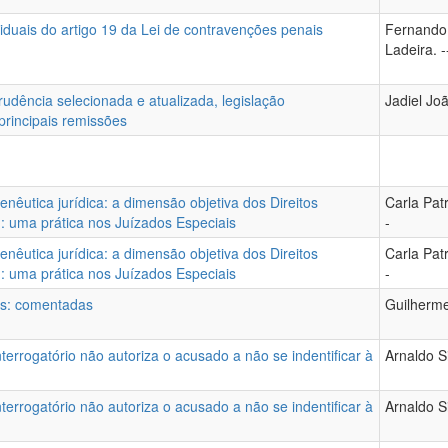
viduais do artigo 19 da Lei de contravenções penais
Fernando 
Ladeira. -
udência selecionada e atualizada, legislação
Jadiel Joã
rincipais remissões
enêutica jurídica: a dimensão objetiva dos Direitos
Carla Pat
 : uma prática nos Juízados Especiais
-
enêutica jurídica: a dimensão objetiva dos Direitos
Carla Pat
 : uma prática nos Juízados Especiais
-
is: comentadas
Guilherme
interrogatório não autoriza o acusado a não se indentificar à
Arnaldo S
interrogatório não autoriza o acusado a não se indentificar à
Arnaldo S