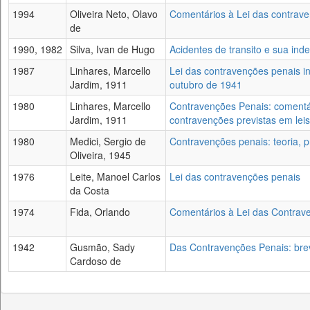
1994
Oliveira Neto, Olavo
Comentários à Lei das contrav
de
1990, 1982
Silva, Ivan de Hugo
Acidentes de transito e sua ind
1987
Linhares, Marcello
Lei das contravenções penais int
Jardim, 1911
outubro de 1941
1980
Linhares, Marcello
Contravenções Penais: comentár
Jardim, 1911
contravenções previstas em leis
1980
Medici, Sergio de
Contravenções penais: teoria, pr
Oliveira, 1945
1976
Leite, Manoel Carlos
Lei das contravenções penais
da Costa
1974
Fida, Orlando
Comentários à Lei das Contraven
1942
Gusmão, Sady
Das Contravenções Penais: brev
Cardoso de