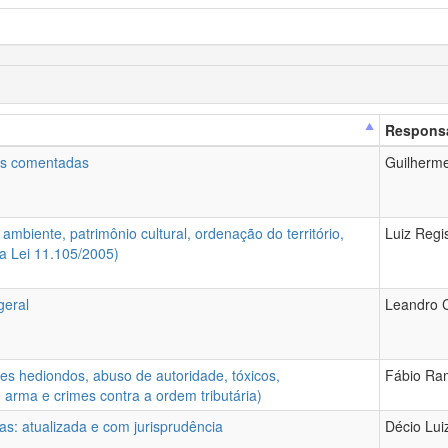
Responsa
ais comentadas
Guilherme
ambiente, patrimônio cultural, ordenação do território,
Luiz Regis
a Lei 11.105/2005)
geral
Leandro C
mes hediondos, abuso de autoridade, tóxicos,
Fábio Ram
e arma e crimes contra a ordem tributária)
as: atualizada e com jurisprudência
Décio Lui