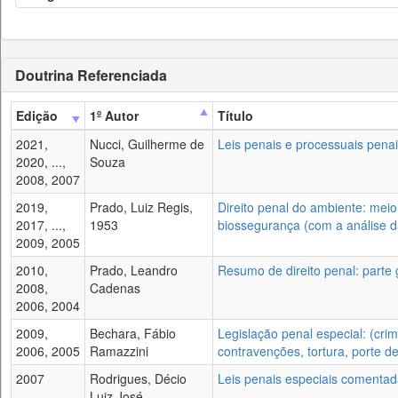
Doutrina Referenciada
Edição
1º Autor
Título
2021,
Nucci, Guilherme de
Leis penais e processuais pen
2020, ...,
Souza
2008, 2007
2019,
Prado, Luiz Regis,
Direito penal do ambiente: meio 
2017, ...,
1953
biossegurança (com a análise d
2009, 2005
2010,
Prado, Leandro
Resumo de direito penal: parte 
2008,
Cadenas
2006, 2004
2009,
Bechara, Fábio
Legislação penal especial: (cri
2006, 2005
Ramazzini
contravenções, tortura, porte d
2007
Rodrigues, Décio
Leis penais especiais comentad
Luiz José