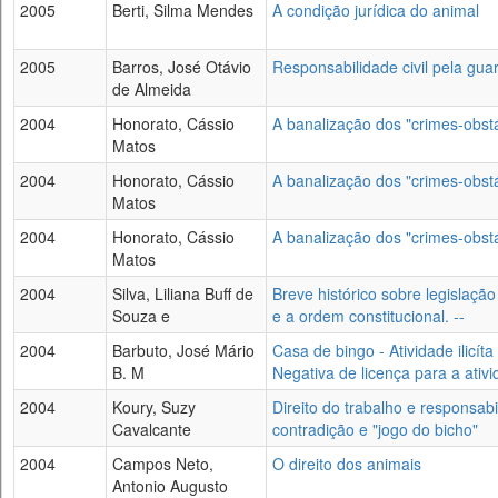
2005
Berti, Silma Mendes
A condição jurídica do animal
2005
Barros, José Otávio
Responsabilidade civil pela gua
de Almeida
2004
Honorato, Cássio
A banalização dos "crimes-obstá
Matos
2004
Honorato, Cássio
A banalização dos "crimes-obstá
Matos
2004
Honorato, Cássio
A banalização dos "crimes-obstá
Matos
2004
Silva, Liliana Buff de
Breve histórico sobre legislaç
Souza e
e a ordem constitucional. --
2004
Barbuto, José Mário
Casa de bingo - Atividade ilicí
B. M
Negativa de licença para a ativ
2004
Koury, Suzy
Direito do trabalho e responsabi
Cavalcante
contradição e "jogo do bicho"
2004
Campos Neto,
O direito dos animais
Antonio Augusto