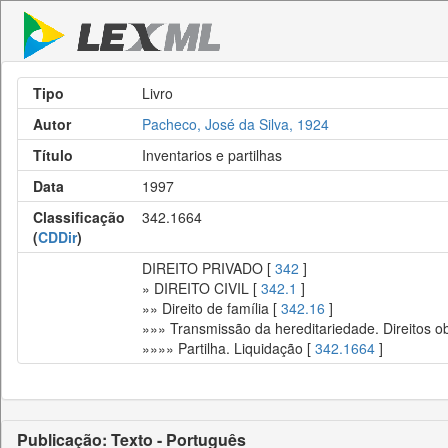
Tipo
Livro
Autor
Pacheco, José da Silva, 1924
Título
Inventarios e partilhas
Data
1997
Classificação
342.1664
(
CDDir
)
DIREITO PRIVADO [
342
]
» DIREITO CIVIL [
342.1
]
»» Direito de família [
342.16
]
»»» Transmissão da hereditariedade. Direitos o
»»»» Partilha. Liquidação [
342.1664
]
Publicação: Texto - Português