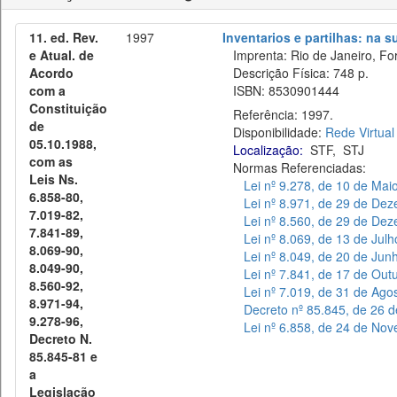
11. ed. Rev.
1997
Inventarios e partilhas: na 
e Atual. de
Imprenta: Rio de Janeiro, Fo
Acordo
Descrição Física: 748 p.
com a
ISBN: 8530901444
Constituição
Referência: 1997.
de
Disponibilidade:
Rede Virtual
05.10.1988,
Localização:
STF
,
STJ
com as
Normas Referenciadas:
Leis Ns.
Lei nº 9.278, de 10 de Mai
6.858-80,
Lei nº 8.971, de 29 de De
7.019-82,
Lei nº 8.560, de 29 de De
7.841-89,
Lei nº 8.069, de 13 de Jul
8.069-90,
Lei nº 8.049, de 20 de Jun
8.049-90,
Lei nº 7.841, de 17 de Out
8.560-92,
Lei nº 7.019, de 31 de Ago
8.971-94,
Decreto nº 85.845, de 26 
9.278-96,
Lei nº 6.858, de 24 de No
Decreto N.
85.845-81 e
a
Legislação