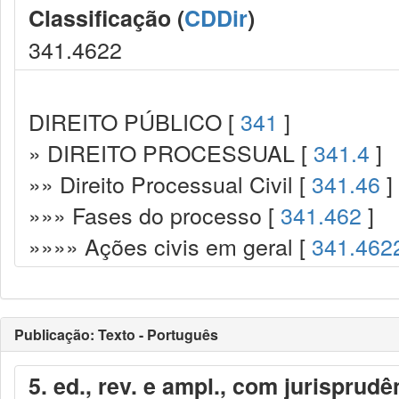
Classificação (
CDDir
)
341.4622
DIREITO PÚBLICO [
341
]
» DIREITO PROCESSUAL [
341.4
]
»» Direito Processual Civil [
341.46
]
»»» Fases do processo [
341.462
]
»»»» Ações civis em geral [
341.462
Publicação: Texto - Português
5. ed., rev. e ampl., com jurisprud