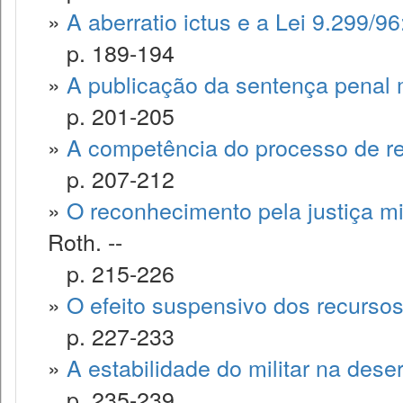
»
A aberratio ictus e a Lei 9.299/9
p. 189-194
»
A publicação da sentença penal mi
p. 201-205
»
A competência do processo de re
p. 207-212
»
O reconhecimento pela justiça mili
Roth. --
p. 215-226
»
O efeito suspensivo dos recursos
p. 227-233
»
A estabilidade do militar na dese
p. 235-239