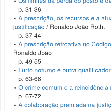
»
Os limites da perda do posto e d
p. 31-36
»
A prescrição, os recursos e a at
justificação
/ Ronaldo João Roth.
p. 37-44
»
A prescrição retroativa no Código
Ronaldo João
p. 49-55
»
Furto noturno e outra qualificado
p. 63-66
»
O crime comum e a reincidência
p. 67-72
»
A colaboração premiada na justiça