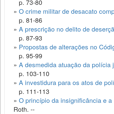
p. 73-80
»
O crime militar de desacato comp
p. 81-86
»
A prescrição no delito de deserç
p. 87-93
»
Propostas de alterações no Códig
p. 95-99
»
A desmedida atuação da polícia ju
p. 103-110
»
A investidura para os atos de políc
p. 111-113
»
O princípio da insignificância e a p
Roth. --