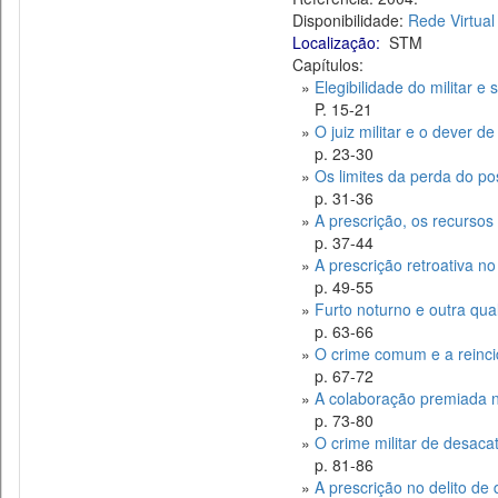
Disponibilidade:
Rede Virtual
Localização:
STM
Capítulos:
»
Elegibilidade do militar e 
P. 15-21
»
O juiz militar e o dever d
p. 23-30
»
Os limites da perda do po
p. 31-36
»
A prescrição, os recursos 
p. 37-44
»
A prescrição retroativa no
p. 49-55
»
Furto noturno e outra qua
p. 63-66
»
O crime comum e a reinc
p. 67-72
»
A colaboração premiada na 
p. 73-80
»
O crime militar de desaca
p. 81-86
»
A prescrição no delito de