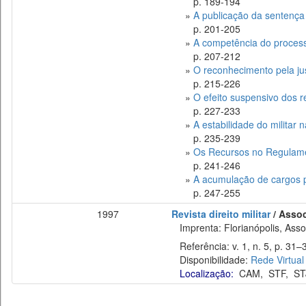
p. 189-194
»
A publicação da sentença p
p. 201-205
»
A competência do process
p. 207-212
»
O reconhecimento pela just
p. 215-226
»
O efeito suspensivo dos r
p. 227-233
»
A estabilidade do militar 
p. 235-239
»
Os Recursos no Regulament
p. 241-246
»
A acumulação de cargos pú
p. 247-255
1997
Revista direito militar
/ Assoc
Imprenta: Florianópolis, Assoc
Referência: v. 1, n. 5, p. 31–3
Disponibilidade:
Rede Virtual
Localização:
CAM
,
STF
,
ST