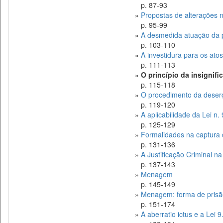
p. 87-93
»
Propostas de alterações n
p. 95-99
»
A desmedida atuação da pol
p. 103-110
»
A investidura para os atos 
p. 111-113
»
O princípio da insignific
p. 115-118
»
O procedimento da deserç
p. 119-120
»
A aplicabilidade da Lei n. 
p. 125-129
»
Formalidades na captura 
p. 131-136
»
A Justificação Criminal na 
p. 137-143
»
Menagem
p. 145-149
»
Menagem: forma de prisão
p. 151-174
»
A aberratio ictus e a Lei 