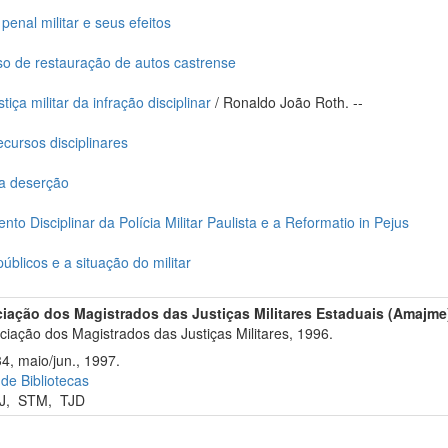
enal militar e seus efeitos
o de restauração de autos castrense
iça militar da infração disciplinar
/ Ronaldo João Roth. --
ecursos disciplinares
na deserção
o Disciplinar da Polícia Militar Paulista e a Reformatio in Pejus
blicos e a situação do militar
iação dos Magistrados das Justiças Militares Estaduais (Amajme
iação dos Magistrados das Justiças Militares, 1996.
4, maio/jun., 1997.
 de Bibliotecas
J
,
STM
,
TJD